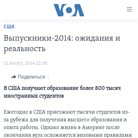
Линки
доступности
Перейти
США
на
ГЛАВНОЕ
Выпускники-2014: ожидания и
основной
ПРОГРАММЫ
контент
реальность
ПРОЕКТЫ
Перейти
АМЕРИКА
к
12 Август, 2014 22:38
ЭКСПЕРТИЗА
НОВОСТИ ЗА МИНУТУ
УЧИМ АНГЛИЙСКИЙ
основной
Поделиться
ИНТЕРВЬЮ
ИТОГИ
НАША АМЕРИКАНСКАЯ ИСТОРИЯ
навигации
Перейти
ФАКТЫ ПРОТИВ ФЕЙКОВ
В США получают образование более 800 тысяч
ПОЧЕМУ ЭТО ВАЖНО?
А КАК В АМЕРИКЕ?
в
иностранных студентов
ЗА СВОБОДУ ПРЕССЫ
ДИСКУССИЯ VOA
АРТЕФАКТЫ
поиск
УЧИМ АНГЛИЙСКИЙ
ДЕТАЛИ
АМЕРИКАНСКИЕ ГОРОДКИ
Ежегодно в США приезжают тысячи студентов из-
за рубежа для получения высшего образования и
ВИДЕО
НЬЮ-ЙОРК NEW YORK
ТЕСТЫ
опыта работы. Однако жизнь в Америке после
ПОДПИСКА НА НОВОСТИ
АМЕРИКА. БОЛЬШОЕ ПУТЕШЕСТВИЕ
окончания вуза осложняется визовыми правилами