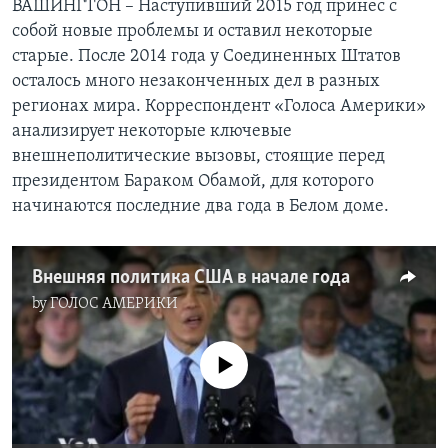
ВАШИНГТОН – Наступивший 2015 год принес с
собой новые проблемы и оставил некоторые
Learning English
старые. После 2014 года у Соединенных Штатов
осталось много незаконченных дел в разных
СОЦИАЛЬНЫЕ СЕТИ
регионах мира. Корреспондент «Голоса Америки»
анализирует некоторые ключевые
внешнеполитические вызовы, стоящие перед
президентом Бараком Обамой, для которого
Языки
начинаются последние два года в Белом доме.
Внешняя политика США в начале года
by
ГОЛОС АМЕРИКИ
No media source currently available