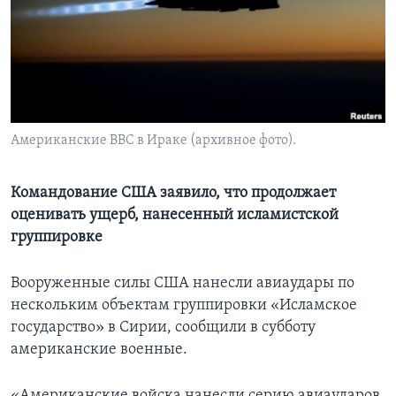
Learning English
СОЦИАЛЬНЫЕ СЕТИ
Американские ВВС в Ираке (архивное фото).
Языки
Командование США заявило, что продолжает
оценивать ущерб, нанесенный исламистской
группировке
Вооруженные силы США нанесли авиаудары по
нескольким объектам группировки «Исламское
государство» в Сирии, сообщили в субботу
американские военные.
«Американские войска нанесли серию авиаударов