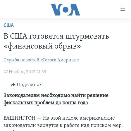
Линки
доступности
Перейти
США
на
ГЛАВНОЕ
В США готовятся штурмовать
основной
ПРОГРАММЫ
контент
«финансовый обрыв»
ПРОЕКТЫ
Перейти
АМЕРИКА
к
Служба новостей «Голоса Америки»
ЭКСПЕРТИЗА
НОВОСТИ ЗА МИНУТУ
УЧИМ АНГЛИЙСКИЙ
основной
27 Ноябрь, 2012 21:39
ИНТЕРВЬЮ
ИТОГИ
НАША АМЕРИКАНСКАЯ ИСТОРИЯ
навигации
Перейти
ФАКТЫ ПРОТИВ ФЕЙКОВ
ПОЧЕМУ ЭТО ВАЖНО?
А КАК В АМЕРИКЕ?
Поделиться
в
ЗА СВОБОДУ ПРЕССЫ
ДИСКУССИЯ VOA
АРТЕФАКТЫ
Законодателям необходимо найти решение
поиск
фискальных проблем до конца года
УЧИМ АНГЛИЙСКИЙ
ДЕТАЛИ
АМЕРИКАНСКИЕ ГОРОДКИ
ВИДЕО
НЬЮ-ЙОРК NEW YORK
ТЕСТЫ
ВАШИНГТОН —
На этой неделе американские
законодатели вернутся к работе над поиском мер,
ПОДПИСКА НА НОВОСТИ
АМЕРИКА. БОЛЬШОЕ ПУТЕШЕСТВИЕ