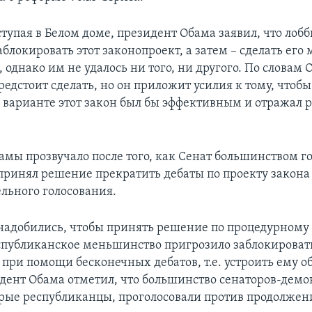
ступая в Белом доме, президент Обама заявил, что лоб
блокировать этот законопроект, а затем – сделать его
однако им не удалось ни того, ни другого. По словам 
едстоит сделать, но он приложит усилия к тому, чтобы
 варианте этот закон был бы эффективным и отражал 
амы прозвучало после того, как Сенат большинством г
принял решение прекратить дебаты по проекту закона
ельного голосования.
онадобились, чтобы принять решение по процедурному 
спубликанское меньшинство пригрозило заблокироват
 при помощи бесконечных дебатов, т.е. устроить ему о
дент Обама отметил, что большинство сенаторов-демок
рые республиканцы, проголосовали против продолжени