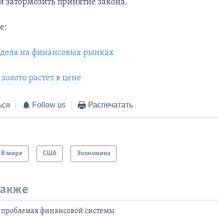
и затормозить принятие закона.
е:
деля на финансовых рынках
 золото растет в цене
ься
Follow us
Распечатать
В мире
США
Экономика
также
о проблемах финансовой системы