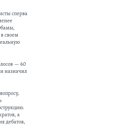
бисты сперва
 менее
Обамы,
 в своем
реальную
олосов — 60
 и назначил
вопросу,
ь
бструкцию.
ратов, а
я дебатов,