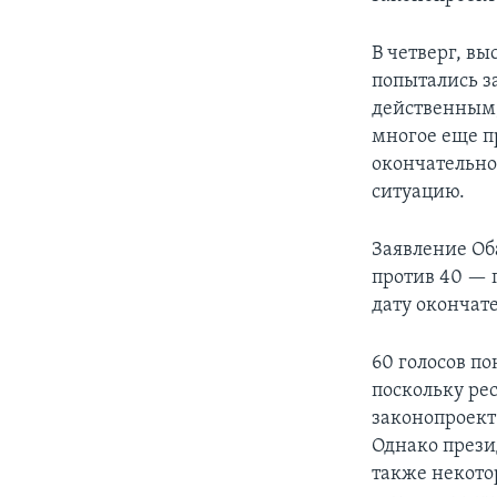
В четверг, вы
попытались за
действенным, 
многое еще пр
окончательно
ситуацию.
Заявление Об
против 40 — 
дату окончат
60 голосов п
поскольку ре
законопроект
Однако прези
также некото