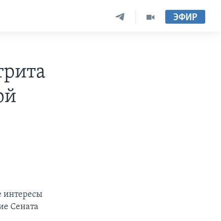
ЭФИР
трита
ой
е интересы
ие Сената