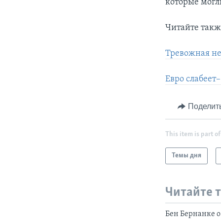
которые могл
Читайте такж
Тревожная не
Евро слабеет–
Поделит
This item is part of
Темы дня
Читайте 
Бен Бернанке 