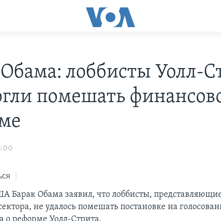
 Обама: лоббисты Уолл-С
огли помешать финансов
ме
3:00
ься
А Барак Обама заявил, что лоббисты, представляющи
сектора, не удалось помешать постановке на голосован
а о реформе Уолл-Стрита.