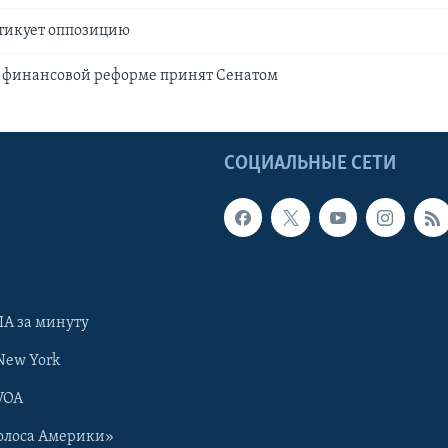
тикует оппозицию
о финансовой реформе принят Сенатом
Ы
СОЦИАЛЬНЫЕ СЕТИ
А за минуту
New York
VOA
олоса Америки»