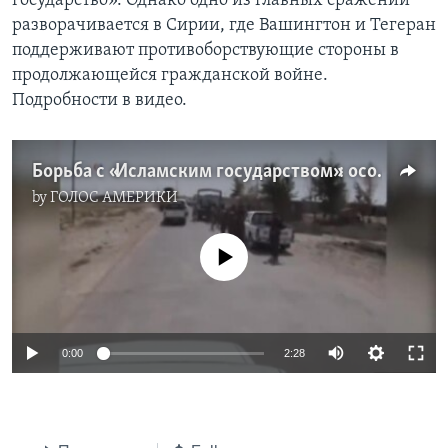
государство». Однако одно из главных сражений
разворачивается в Сирии, где Вашингтон и Тегеран
Learning English
поддерживают противоборствующие стороны в
продолжающейся гражданской войне.
СОЦИАЛЬНЫЕ СЕТИ
Подробности в видео.
Борьба с «Исламским государством»: особенности расстановки сил
Языки
by
ГОЛОС АМЕРИКИ
No media source currently available
0:00
2:28