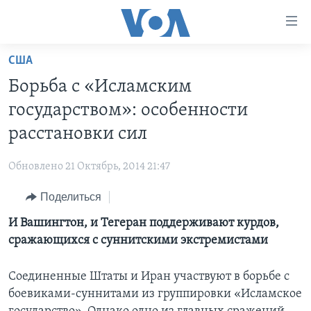
Линки
доступности
Перейти
США
на
ГЛАВНОЕ
Борьба с «Исламским
основной
ПРОГРАММЫ
контент
государством»: особенности
ПРОЕКТЫ
Перейти
АМЕРИКА
расстановки сил
к
ЭКСПЕРТИЗА
НОВОСТИ ЗА МИНУТУ
УЧИМ АНГЛИЙСКИЙ
основной
Обновлено 21 Октябрь, 2014 21:47
ИНТЕРВЬЮ
ИТОГИ
НАША АМЕРИКАНСКАЯ ИСТОРИЯ
навигации
Перейти
Поделиться
ФАКТЫ ПРОТИВ ФЕЙКОВ
ПОЧЕМУ ЭТО ВАЖНО?
А КАК В АМЕРИКЕ?
в
И Вашингтон, и Тегеран поддерживают курдов,
ЗА СВОБОДУ ПРЕССЫ
ДИСКУССИЯ VOA
АРТЕФАКТЫ
поиск
сражающихся с суннитскими экстремистами
УЧИМ АНГЛИЙСКИЙ
ДЕТАЛИ
АМЕРИКАНСКИЕ ГОРОДКИ
ВИДЕО
НЬЮ-ЙОРК NEW YORK
ТЕСТЫ
Соединенные Штаты и Иран участвуют в борьбе с
боевиками-суннитами из группировки «Исламское
ПОДПИСКА НА НОВОСТИ
АМЕРИКА. БОЛЬШОЕ ПУТЕШЕСТВИЕ