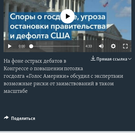
Learning English
No media source currently available
СОЦИАЛЬНЫЕ СЕТИ
0:00
4:33
Языки
Прямая ссылка
На фоне острых дебатов в
Конгрессе о повышении потолка
госдолга «Голос Америки» обсудил с экспертами
возможные риски от заимствований в таком
масштабе
Поделиться