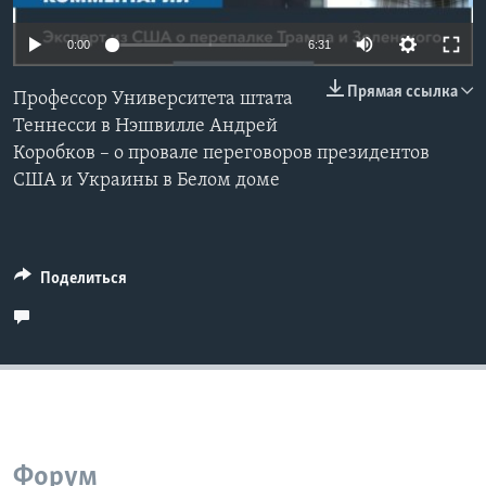
Learning English
Auto
0:00
6:31
240p
Прямая ссылка
СОЦИАЛЬНЫЕ СЕТИ
Профессор Университета штата
360p
Теннесси в Нэшвилле Андрей
Коробков – о провале переговоров президентов
480p
Auto
240p
360p
480p
США и Украины в Белом доме
720p
Языки
720p
1080p
1080p
Поделиться
Форум