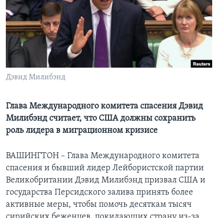
Learning English
СОЦИАЛЬНЫЕ СЕТИ
Дэвид Милибэнд
Языки
Глава Международного комитета спасения Дэвид
Милибэнд считает, что США должны сохранить
роль лидера в миграционном кризисе
ВАШИНГТОН – Глава Международного комитета
спасения и бывший лидер Лейбористской партии
Великобритании Дэвид Милибэнд призвал США и
государства Персидского залива принять более
активные меры, чтобы помочь десяткам тысяч
сирийских беженцев, покидающих страну из-за