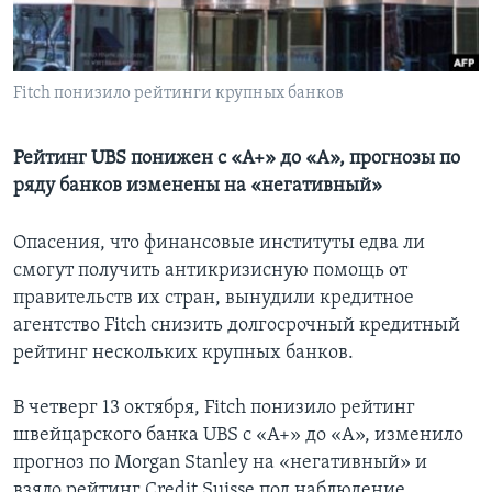
Learning English
Fitch понизило рейтинги крупных банков
СОЦИАЛЬНЫЕ СЕТИ
Рейтинг UBS понижен с «А+» до «А», прогнозы по
ряду банков изменены на «негативный»
Языки
Опасения, что финансовые институты едва ли
смогут получить антикризисную помощь от
правительств их стран, вынудили кредитное
агентство Fitch снизить долгосрочный кредитный
рейтинг нескольких крупных банков.
В четверг 13 октября, Fitch понизило рейтинг
швейцарского банка UBS с «А+» до «А», изменило
прогноз по Morgan Stanley на «негативный» и
взяло рейтинг Credit Suisse под наблюдение.