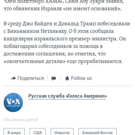
Член политбюро ХАМАС Сами Абу Зухри заявил,
что обвинения Израиля «не имеют оснований».
В среду Джо Байден и Дональд Трамп побеседовали
с Биньямином Нетаньяху. О б этом сообщила
канцелярия израильского премьер-министра. Он
поблагодарил собеседников за помощь в
достижении соглашения, но отметил, что
«окончательные детали» еще прорабатываются.
Поделиться
Follow us
Русская служба «Голоса Америки»
This item is part of
В мире
США
Новости
Ближний Восток