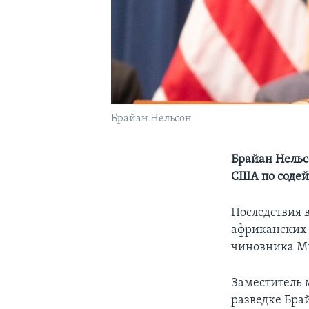
Брайан Нельсон
Брайан Нельс
США по содей
Последствия 
африканских 
чиновника М
Заместитель 
разведке Брай