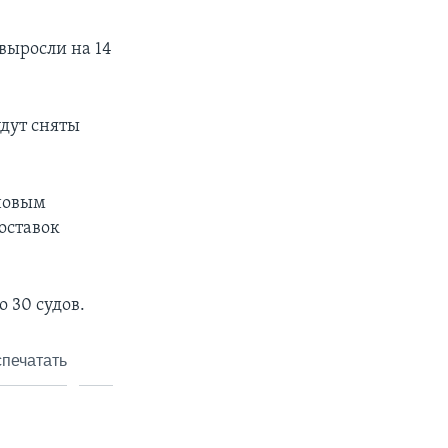
выросли на 14
удут сняты
рновым
оставок
 30 судов.
печатать