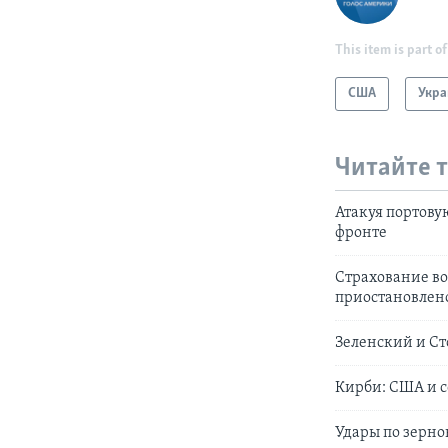
This item is part of
США
Укра
Читайте 
Атакуя портову
фронте
Страхование во
приостановлен
Зеленский и Ст
Кирби: США и с
Удары по зерно