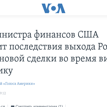
нистра финансов США
ит последствия выхода Р
рновой сделки во время в
ику
ей «Голоса Америки»
9:12
ься
Смотреть комментарии
(1)