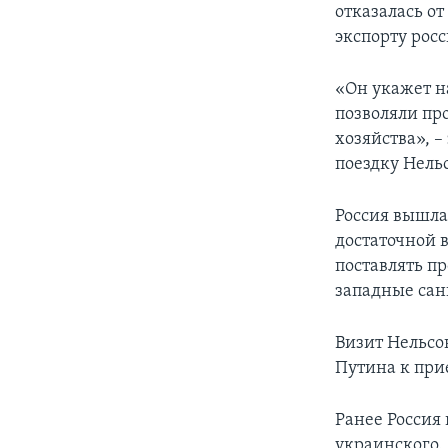
отказалась о
экспорту рос
«Он укажет н
позволяли пр
хозяйства», 
поездку Нель
Россия вышла 
достаточной 
поставлять п
западные сан
Визит Нельсо
Путина к при
Ранее Россия
украинского.