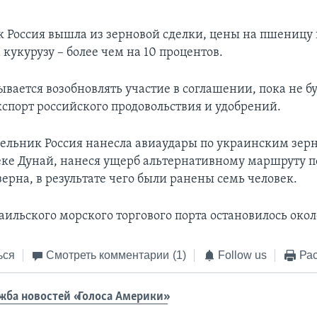
ак Россия вышла из зерновой сделки, цены на пшеницу 
 кукурузу – более чем на 10 процентов.
вается возобновлять участие в соглашении, пока не б
кспорт российского продовольствия и удобрений.
дельник Россия нанесла авиаудары по украинским зе
еке Дунай, нанеся ущерб альтернативному маршруту п
ерна, в результате чего были ранены семь человек.
ильского морского торгового порта остановилось около
ься
Смотреть комментарии
(1)
Follow us
Рас
жба новостей «Голоса Америки»