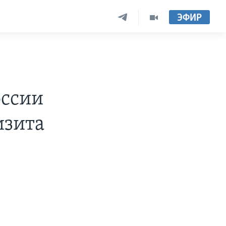
ЭФИР
оссии
изита