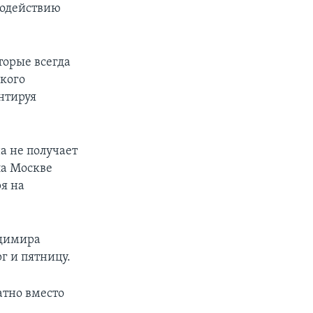
содействию
орые всегда
ского
нтируя
а не получает
ла Москве
я на
адимира
г и пятницу.
атно вместо