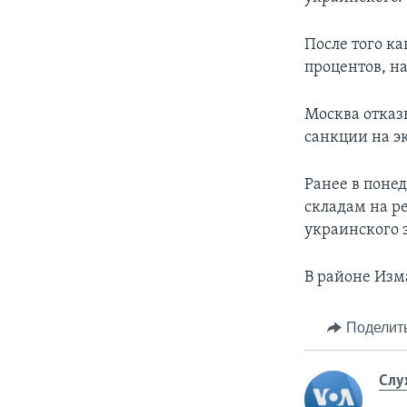
После того к
процентов, на
Москва отказы
санкции на э
Ранее в поне
складам на р
украинского з
В районе Изма
Поделит
Слу