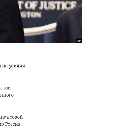
 на усилия
ы для
енного
инансовой
то Россия