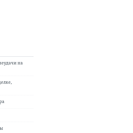
неудачи на
делке,
ра
вы