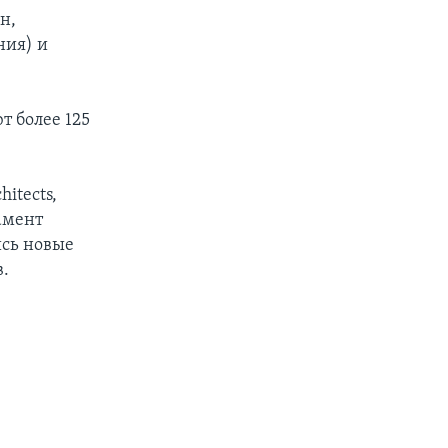
н,
ния) и
т более 125
itects,
амент
ись новые
в.