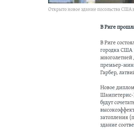
Открыто новое здание посольства США 
В Риге прошл
В Риге состо
городка США 
многолетней 
премьер-мини
Гарбер, латв
Новое диплом
Шампетерис-П
будут сочетат
высокоэффект
затопления (п
здание соотв