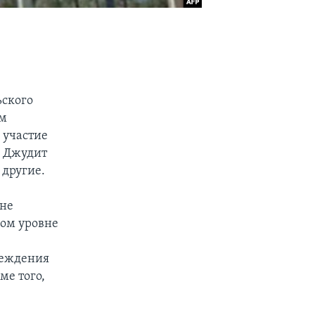
ьского
ом
 участие
и Джудит
 другие.
оне
ном уровне
реждения
ме того,