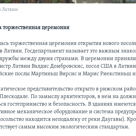
в Латвии
а торжественная церемония
ялась торжественная церемония открытия нового посол
в Латвии. Госдепартамент называет это важным знак
дружбы между двумя странами. В церемонии приняли
стр Латвии Валдис Домбровскис, посол США в Латви
ийские послы Мартиньш Вирсис и Марис Риекстиньш и
атическое представительство открыто в рижском рай
лескодале. По замыслу архитекторов, в нем на долж
ься гостеприимство и безопасность. В зданиях имеются
ивное механическое оборудование и система предуп
осольство находится неподалеку от реки Даугавы). Кро
етствует самым высоким экологическим стандартам.