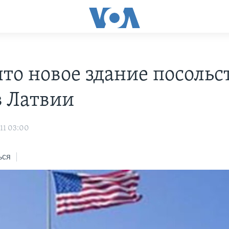
то новое здание посольс
 Латвии
11 03:00
ься