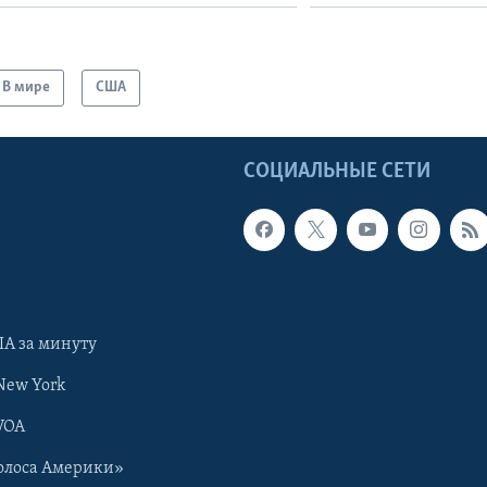
В мире
США
Ы
СОЦИАЛЬНЫЕ СЕТИ
А за минуту
New York
VOA
олоса Америки»