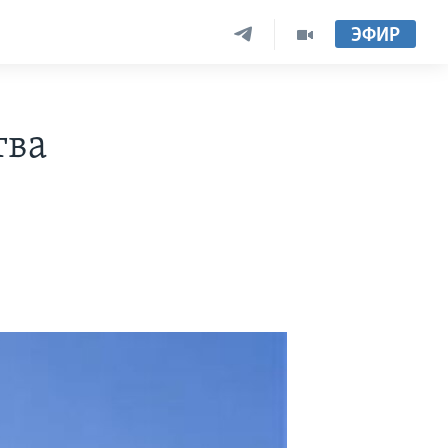
ЭФИР
тва