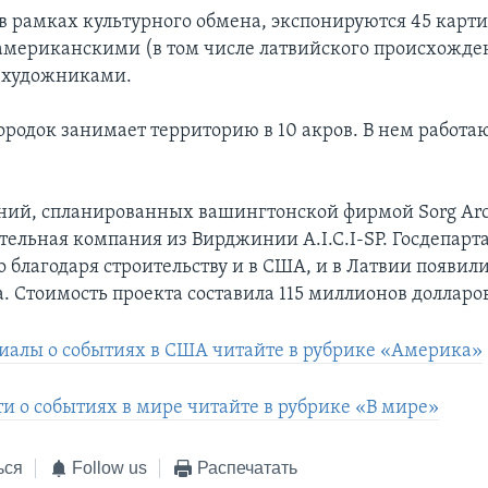
 в рамках культурного обмена, экспонируются 45 карти
мериканскими (в том числе латвийского происхожде
 художниками.
родок занимает территорию в 10 акров. В нем работаю
ний, спланированных вашингтонской фирмой Sorg Arch
ительная компания из Вирджинии A.I.C.I-SP. Госдепарт
о благодаря строительству и в США, и в Латвии появил
. Стоимость проекта составила 115 миллионов долларо
иалы о событиях в США читайте в рубрике «Америка»
ти о событиях в мире читайте в рубрике «В мире»
ься
Follow us
Распечатать