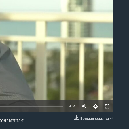
able
4:04
Прямая ссылка
скоязычная
EMBED