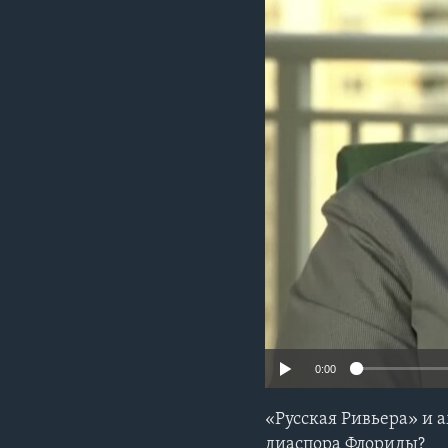
0:00
«Русская Ривьера» и 
диаспора Флориды?