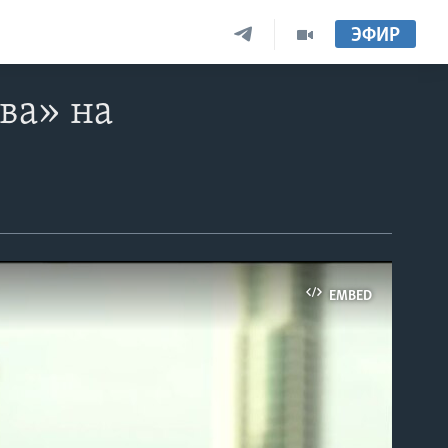
ЭФИР
ва» на
EMBED