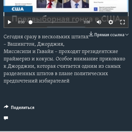
Learning English
0:00
3:08
СОЦИАЛЬНЫЕ СЕТИ
Прямая ссылка
Сегодня сразу в нескольких штатах
– Вашингтон, Джорджия,
Миссисипи и Гавайи – проходят президентские
Языки
праймериз и кокусы. Особое внимание приковано
к Джорджии, которая считается одним из самых
разделенных штатов в плане политических
предпочтений избирателей
Поделиться