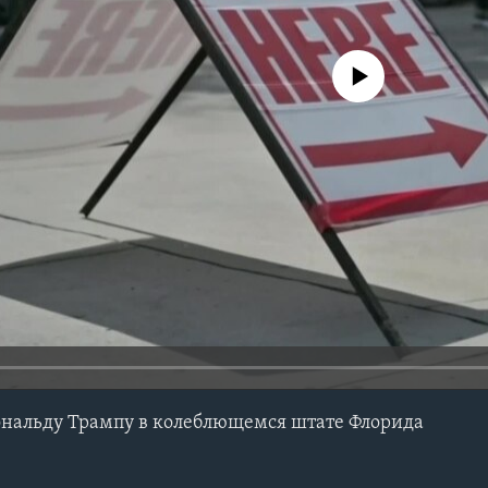
No media source currently avail
ональду Трампу в колеблющемся штате Флорида