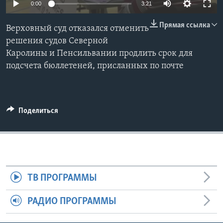
0:00
3:21
Learning English
Прямая ссылка
Верховный суд отказался отменить
решения судов Северной
СОЦИАЛЬНЫЕ СЕТИ
Каролины и Пенсильвании продлить срок для
подсчета бюллетеней, присланных по почте
Языки
Поделиться
ТВ ПРОГРАММЫ
РАДИО ПРОГРАММЫ