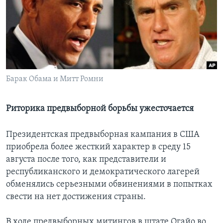
Learning English
СОЦИАЛЬНЫЕ СЕТИ
Барак Обама и Митт Ромни
Языки
Риторика предвыборной борьбы ужесточается
Президентская предвыборная кампания в США
приобрела более жесткий характер в среду 15
августа после того, как представители и
республиканского и демократического лагерей
обменялись серьезными обвинениями в попытках
свести на нет достижения страны.
В ходе предвыборных митингов в штате Огайо во