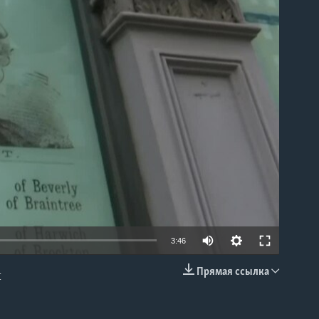
able
3:46
Прямая ссылка
и
EMBED