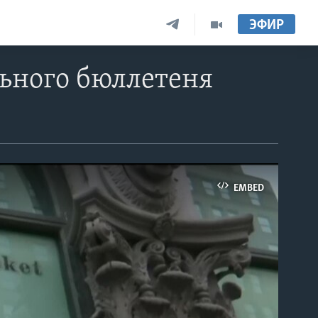
ЭФИР
ьного бюллетеня
EMBED