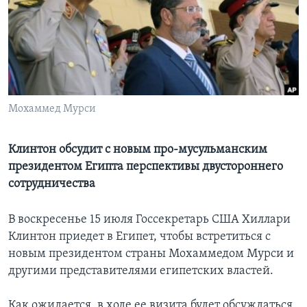
Learning English
СОЦИАЛЬНЫЕ СЕТИ
Мохаммед Мурси
Языки
Клинтон обсудит с новым про-мусульманским
президентом Египта перспективы двустороннего
сотрудничества
В воскресенье 15 июля Госсекретарь США Хиллари
Клинтон приедет в Египет, чтобы встретиться с
новым президентом страны Мохаммедом Мурси и
другими представителями египетских властей.
Как ожидается, в ходе ее визита будет обсуждаться