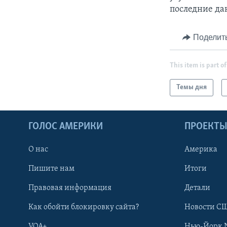
последние да
Поделит
This item is part of
Темы дня
ГОЛОС АМЕРИКИ
ПРОЕКТ
О нас
Америка
Пишите нам
Итоги
Правовая информация
Детали
Как обойти блокировку сайта?
Новости СШ
VOA+
Нью-Йорк 