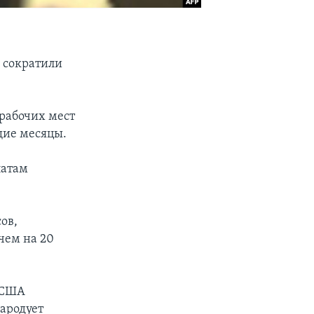
А сократили
 рабочих мест
щие месяцы.
латам
ов,
чем на 20
в США
народует