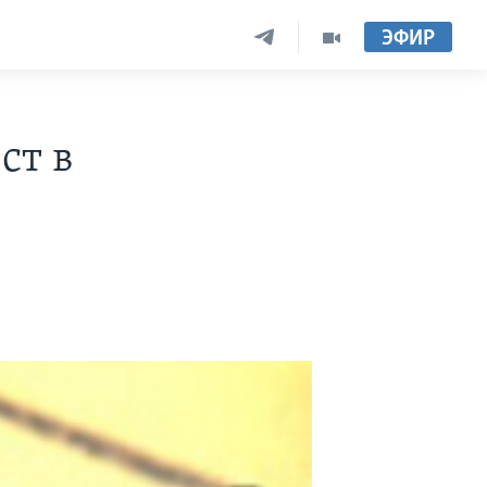
ЭФИР
ст в