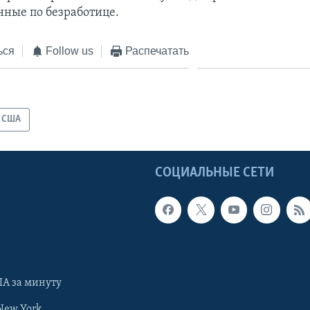
нные по безработице.
ься
Follow us
Распечатать
США
Ы
СОЦИАЛЬНЫЕ СЕТИ
А за минуту
New York