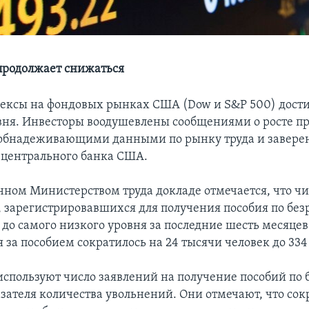
продолжает снижаться
дексы на фондовых рынках США (Dow и S&P 500) дост
вня. Инвесторы воодушевлены сообщениями о росте п
 обнадеживающими данными по рынку труда и завер
 центрального банка США.
нном Министерством труда докладе отмечается, что чи
 зарегистрировавшихся для получения пособия по без
до самого низкого уровня за последние шесть месяцев
за пособием сократилось на 24 тысячи человек до 334
спользуют число заявлений на получение пособий по 
азателя количества увольнений. Они отмечают, что со