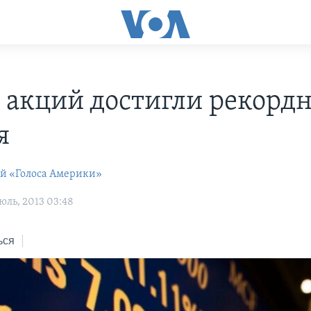
 акций достигли рекордн
я
ей «Голоса Америки»
юль, 2013 03:48
ься