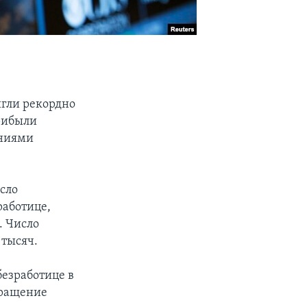
игли рекордно
рибыли
ениями
сло
работице,
. Число
 тысяч.
безработице в
кращение