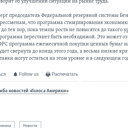
оворит об улучшении ситуации на рынке труда.
тверг председатель Федеральной резервной системы Бе
рессменам, что программа стимулирования экономики
до тех пор, пока темпы роста не повысятся до такого у
программа перестанет быть необходимой. Это может оз
ФРС программа ежемесячной покупки ценных бумаг 
удет свернута до конца этого года, а весьма низкие к
авки могут остаться на этом уровне и в следующем год
ься
Follow us
Распечатать
жба новостей «Голоса Америки»
номика
Новости