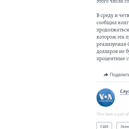
этого числа г
В среду и че
сообщил конг
продолжаться 
котором эта 
реализуемая 
долларов не б
процентные ст
Поделит
Слу
This item is part of
США
Эко