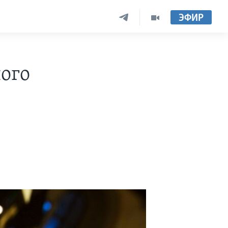
ЭФИР
ого