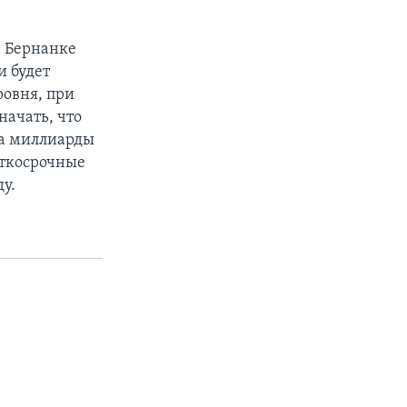
н Бернанке
 будет
ровня, при
начать, что
на миллиарды
раткосрочные
у.