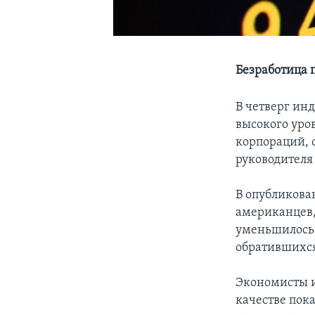
Безработица 
В четверг ин
высокого уро
корпораций,
руководителя
В опубликова
американцев,
уменьшилось 
обратившихся 
Экономисты и
качестве пок