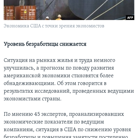
Learning English
Экономика США с точки зрения экономистов
СОЦИАЛЬНЫЕ СЕТИ
Уровень безработицы снижается
Языки
Ситуация на рынках жилья и труда немного
улучшилась, а прогнозы по поводу развития
американской экономики становятся более
обнадеживающими. Об этом говорится в
результатах исследований, проведенных ведущими
экономистами страны.
По мнению 45 экспертов, проанализировавших
экономические показатели по ведущим
компаниям, ситуация в США по снижению уровня
безработицы и повышения занятости постепенно