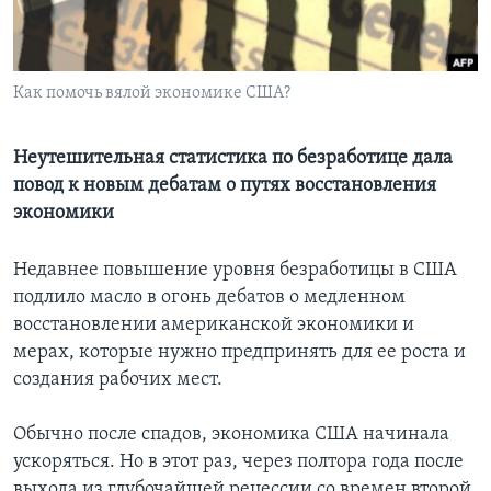
Learning English
Как помочь вялой экономике США?
СОЦИАЛЬНЫЕ СЕТИ
Неутешительная статистика по безработице дала
повод к новым дебатам о путях восстановления
Языки
экономики
Недавнее повышение уровня безработицы в США
подлило масло в огонь дебатов о медленном
восстановлении американской экономики и
мерах, которые нужно предпринять для ее роста и
создания рабочих мест.
Обычно после спадов, экономика США начинала
ускоряться. Но в этот раз, через полтора года после
выхода из глубочайшей рецессии со времен второй