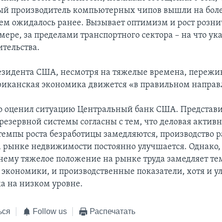
ый производитель компьютерных чипов вышли на бол
чем ожидалось ранее. Вызывает оптимизм и рост розн
мере, за пределами транспортного сектора – на что ук
ительства.
езидента США, несмотря на тяжелые времена, переж
риканская экономика движется «в правильном направ
 оценил ситуацию Центральный банк США. Представ
езервной системы согласны с тем, что деловая активн
темпы роста безработицы замедляются, производство ра
 рынке недвижимости постоянно улучшается. Однако,
нему тяжелое положение на рынке труда замедляет т
 экономики, и производственные показатели, хотя и 
ка на низком уровне.
ься
Follow us
Распечатать