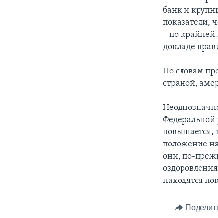
банк и крупн
показатели, 
– по крайней 
докладе прав
По словам пр
страной, аме
Неоднозначно
Федеральной р
повышается, 
положение на
они, по-преж
оздоровления
находятся по
Поделит