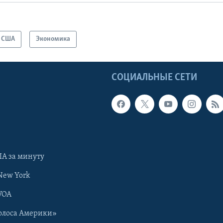
США
Экономика
Ы
СОЦИАЛЬНЫЕ СЕТИ
А за минуту
New York
VOA
олоса Америки»