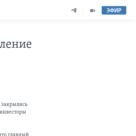
ЭФИР
вление
 закрылись
 инвесторы
 что главный