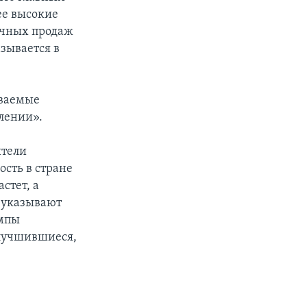
ее высокие
ичных продаж
азывается в
иваемые
лении».
ители
ость в стране
стет, а
 указывают
емпы
улучшившиеся,