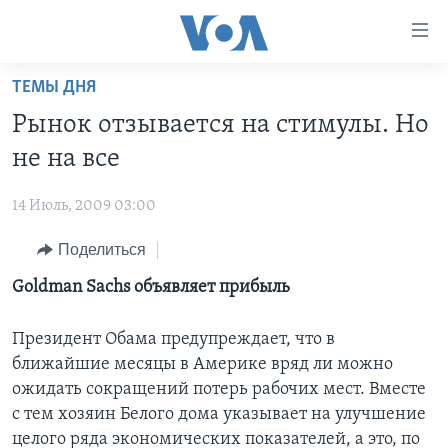
Линки
доступности
Перейти
ТЕМЫ ДНЯ
на
ГЛАВНОЕ
Рынок отзывается на стимулы. Но
основной
ПРОГРАММЫ
контент
не на все
ПРОЕКТЫ
Перейти
АМЕРИКА
к
14 Июль, 2009 03:00
ЭКСПЕРТИЗА
НОВОСТИ ЗА МИНУТУ
УЧИМ АНГЛИЙСКИЙ
основной
Поделиться
ИНТЕРВЬЮ
ИТОГИ
НАША АМЕРИКАНСКАЯ ИСТОРИЯ
навигации
Перейти
ФАКТЫ ПРОТИВ ФЕЙКОВ
Goldman Sachs объявляет прибыль
ПОЧЕМУ ЭТО ВАЖНО?
А КАК В АМЕРИКЕ?
в
ЗА СВОБОДУ ПРЕССЫ
ДИСКУССИЯ VOA
АРТЕФАКТЫ
поиск
Президент Обама предупреждает, что в
УЧИМ АНГЛИЙСКИЙ
ДЕТАЛИ
АМЕРИКАНСКИЕ ГОРОДКИ
ближайшие месяцы в Америке вряд ли можно
ожидать сокращений потерь рабочих мест. Вместе
ВИДЕО
НЬЮ-ЙОРК NEW YORK
ТЕСТЫ
с тем хозяин Белого дома указывает на улучшение
ПОДПИСКА НА НОВОСТИ
АМЕРИКА. БОЛЬШОЕ ПУТЕШЕСТВИЕ
целого ряда экономических показателей, а это, по