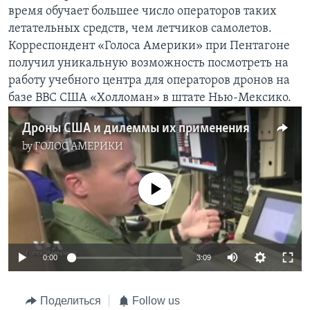
время обучает большее число операторов таких
Learning English
летательных средств, чем летчиков самолетов.
Корреспондент «Голоса Америки» при Пентагоне
СОЦИАЛЬНЫЕ СЕТИ
получил уникальную возможность посмотреть на
работу учебного центра для операторов дронов на
базе ВВС США «Холломан» в штате Нью-Мексико.
Языки
Дроны США и дилеммы их применения
by
ГОЛОС АМЕРИКИ
No media source currently available
0:00
3:09
Поделиться
Follow us