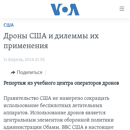
Линки
доступности
Перейти
США
на
ГЛАВНОЕ
Дроны США и дилеммы их
основной
ПРОГРАММЫ
контент
применения
ПРОЕКТЫ
Перейти
АМЕРИКА
к
11 Апрель, 2014 21:35
ЭКСПЕРТИЗА
НОВОСТИ ЗА МИНУТУ
УЧИМ АНГЛИЙСКИЙ
основной
Поделиться
ИНТЕРВЬЮ
ИТОГИ
НАША АМЕРИКАНСКАЯ ИСТОРИЯ
навигации
Перейти
ФАКТЫ ПРОТИВ ФЕЙКОВ
Репортаж из учебного центра операторов дронов
ПОЧЕМУ ЭТО ВАЖНО?
А КАК В АМЕРИКЕ?
в
ЗА СВОБОДУ ПРЕССЫ
ДИСКУССИЯ VOA
АРТЕФАКТЫ
поиск
Правительство США не намерено сокращать
УЧИМ АНГЛИЙСКИЙ
ДЕТАЛИ
АМЕРИКАНСКИЕ ГОРОДКИ
использование беспилотных летательных
аппаратов. Использование дронов является
ВИДЕО
НЬЮ-ЙОРК NEW YORK
ТЕСТЫ
центральным элементом оборонной политики
ПОДПИСКА НА НОВОСТИ
АМЕРИКА. БОЛЬШОЕ ПУТЕШЕСТВИЕ
администрации Обамы. ВВС США в настоящее