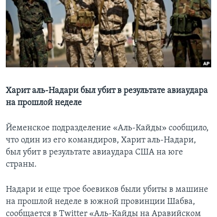
Learning English
СОЦИАЛЬНЫЕ СЕТИ
Языки
Харит аль-Надари был убит в результате авиаудара
на прошлой неделе
Йеменское подразделение «Аль-Кайды» сообщило,
что один из его командиров, Харит аль-Надари,
был убит в результате авиаудара США на юге
страны.
Надари и еще трое боевиков были убиты в машине
на прошлой неделе в южной провинции Шабва,
сообщается в Twitter «Аль-Кайды на Аравийском