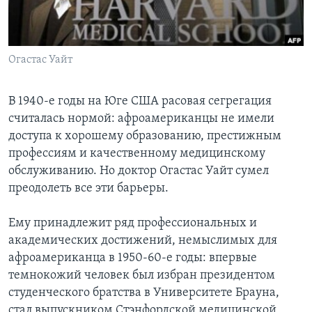
Learning English
Огастас Уайт
СОЦИАЛЬНЫЕ СЕТИ
В 1940-е годы на Юге США расовая сегрегация
считалась нормой: афроамериканцы не имели
Языки
доступа к хорошему образованию, престижным
профессиям и качественному медицинскому
обслуживанию. Но доктор Огастас Уайт сумел
преодолеть все эти барьеры.
Ему принадлежит ряд профессиональных и
академических достижений, немыслимых для
афроамериканца в 1950-60-е годы: впервые
темнокожий человек был избран президентом
студенческого братства в Университете Брауна,
стал выпускником Стэнфордской медицинской