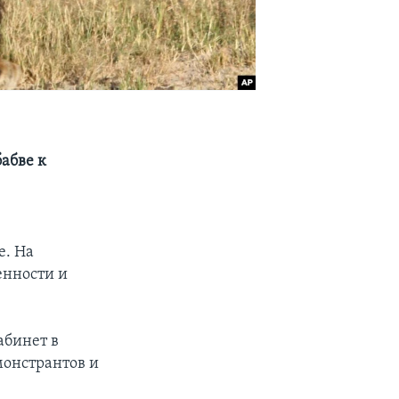
абве к
е. На
енности и
абинет в
монстрантов и