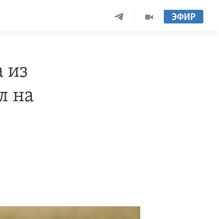
ЭФИР
 из
л на