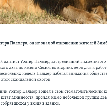
лтера Палмера, он не знал об отношении жителей Зимб
 дантист Уолтер Палмер, застреливший знаменитого
го льва по имени Сесил, во вторник вернулся к работ
ескольких недель Палмер избегал внимания обществ
 этой скандальной охотой.
рник Уолтер Палмер вошел в свой стоматологический к
 штат Миннесота, пройдя мимо небольшой группы де
 собравшихся у входа в здание.