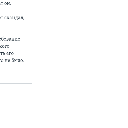
т он.
т скандал,
ебование
кого
ть его
о не было.