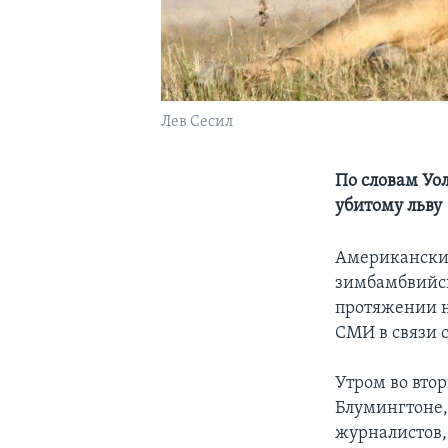
Лев Сесил
По словам Уо
убитому льву
Американский
зимбамбвийско
протяжении н
СМИ в связи с
Утром во вто
Блумингтоне,
журналистов,