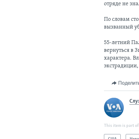
отряде не зна
По словам ст
вызванный уб
55-летний Па
вернуться в 
характера. Вл
экстрадиции,
Поделит
Слу
This item is part of