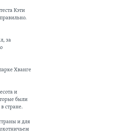
теста Кэти
еправильно.
л, за
о
парке Хванге
есота и
которые были
 в стране.
 страны и для
м охотничьем