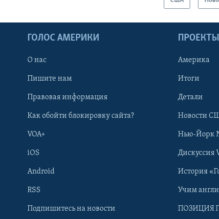
США
Ново
ГОЛОС АМЕРИКИ
ПРОЕКТ
О нас
Америка
Пишите нам
Итоги
Правовая информация
Детали
Как обойти блокировку сайта?
Новости СШ
VOA+
Нью-Йорк 
iOS
Дискуссия 
Android
История «Г
RSS
Учим англ
Learning English
Подпишитесь на новости
ПОЗИЦИЯ 