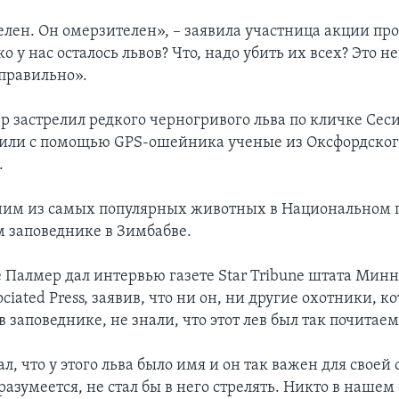
елен. Он омерзителен», – заявила участница акции про
о у нас осталось львов? Что, надо убить их всех? Это н
еправильно».
 застрелил редкого черногривого льва по кличке Сеси
или с помощью GPS-ошейника ученые из Оксфордског
.
ним из самых популярных животных в Национальном 
 заповеднике в Зимбабве.
е Палмер дал интервью газете Star Tribune штата Минн
ociated Press, заявив, что ни он, ни другие охотники, 
в заповеднике, не знали, что этот лев был так почитаем
ал, что у этого льва было имя и он так важен для своей
 разумеется, не стал бы в него стрелять. Никто в наше