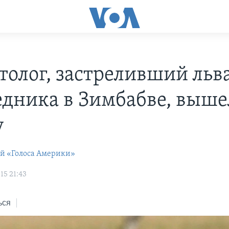
толог, застреливший льва
едника в Зимбабве, выше
у
ей «Голоса Америки»
15 21:43
ься