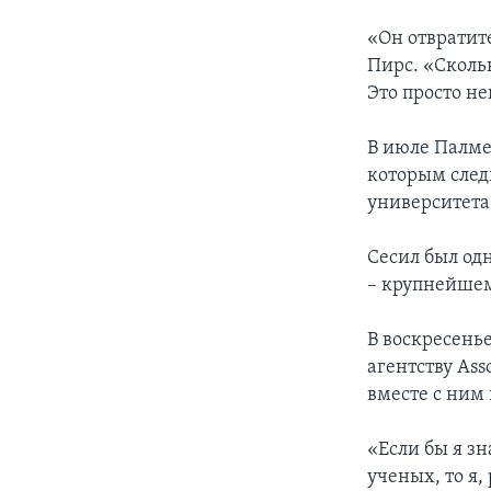
«Он отвратит
Пирс. «Скольк
Это просто н
В июле Палмер
которым след
университета
Сесил был од
– крупнейшем
В воскресень
агентству Ass
вместе с ним 
«Если бы я зн
ученых, то я,