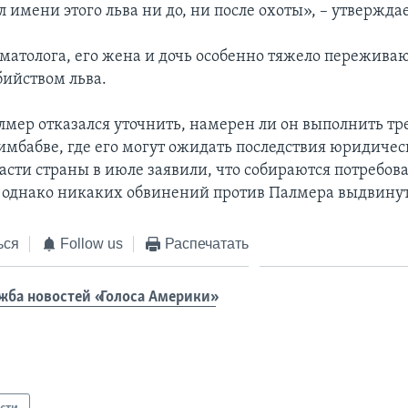
л имени этого льва ни до, ни после охоты», – утверждае
оматолога, его жена и дочь особенно тяжело переживаю
ийством льва.
лмер отказался уточнить, намерен ли он выполнить тр
Зимбабве, где его могут ожидать последствия юридичес
асти страны в июле заявили, что собираются потребова
 однако никаких обвинений против Палмера выдвинут
ься
Follow us
Распечатать
жба новостей «Голоса Америки»