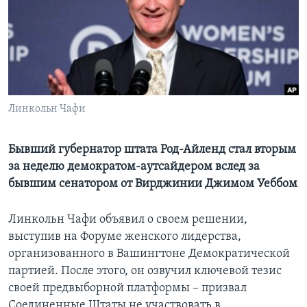
Learning English
СОЦИАЛЬНЫЕ СЕТИ
Линкольн Чафи
Языки
Бывший губернатор штата Род-Айленд стал вторым
за неделю демократом-аутсайдером вслед за
бывшим сенатором от Вирджинии Джимом Уеббом
Линкольн Чафи объявил о своем решении,
выступив на Форуме женского лидерства,
организованного в Вашингтоне Демократической
партией. После этого, он озвучил ключевой тезис
своей предвыборной платформы – призвал
Соединенные Штаты не участвовать в