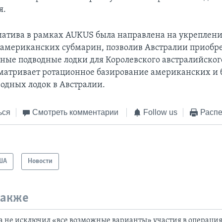
я.
атива в рамках AUKUS была направлена на укреплени
 американских субмарин, позволив Австралии приобр
ные подводные лодки для Королевского австралийског
матривает ротационное базирование американских и
одных лодок в Австралии.
ься
Смотреть комментарии
Follow us
Распе
ША
Новости
также
а не исключил «все возможные варианты» участия в операциях