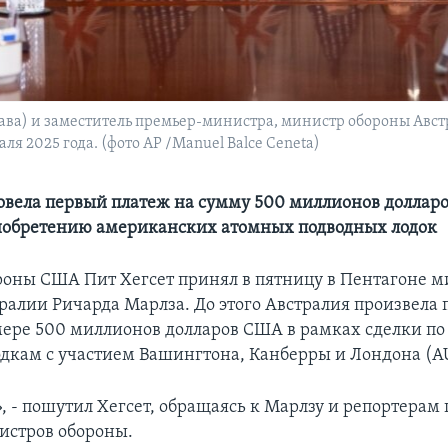
ва) и заместитель премьер-министра, министр обороны Авст
ля 2025 года. (фото AP /Manuel Balce Ceneta)
овела первый платеж на сумму 500 миллионов долларо
иобретению американских атомных подводных лодок
оны США Пит Хегсет принял в пятницу в Пентагоне м
ралии Ричарда Марлза. До этого Австралия произвела
мере 500 миллионов долларов США в рамках сделки п
дкам с участием Вашингтона, Канберры и Лондона (A
, - пошутил Хегсет, обращаясь к Марлзу и репортерам 
истров обороны.