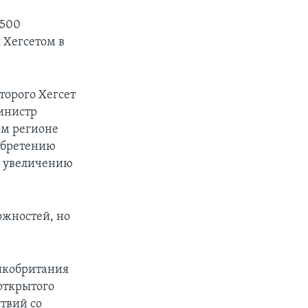
 500
 Хегсетом в
торого Хегсет
инистр
ом регионе
иобретению
я увеличению
жностей, но
ликобритания
 открытого
твий со