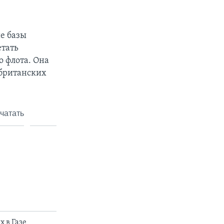
е базы
етать
о флота. Она
 британских
чатать
 в Газе