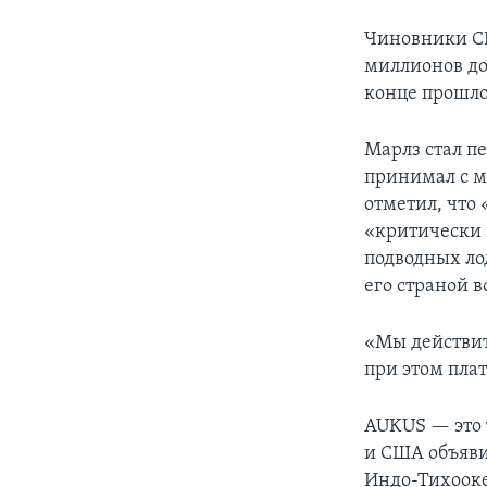
Чиновники СШ
миллионов до
конце прошло
Марлз стал п
принимал с м
отметил, что
«критически 
подводных ло
его страной 
«Мы действи
при этом плат
AUKUS — это 
и США объяви
Индо-Тихооке