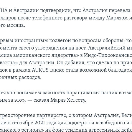
А и Австралии подтвердили, что Австралия перевела
лларов после телефонного разговора между Марлзом и
го месяца.
ервым иностранным коллегой по вопросам обороны, ко
омента своего утверждения на пост. Австралийский м
 «сила американского лидерства» в Индо-Тихоокеанск
важна» для Австралии. Он добавил, что сделка по пр
док в рамках AUKUS также стала возможной благодар
военных расходов.
тельно понимаем важность наращивания наших возмо
им за это», — сказал Марлз Хегсету.
трехстороннее партнерство, о котором Австралия, Ве
ли в сентябре 2021 года для поддержки «свободного и
анского региона» на фоне усиления агрессивных дейс