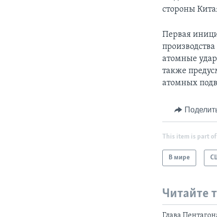
стороны Кита
Первая иници
производства
атомные удар
также предус
атомных подв
Поделит
This item is part of
В мире
С
Читайте 
Глава Пентагон