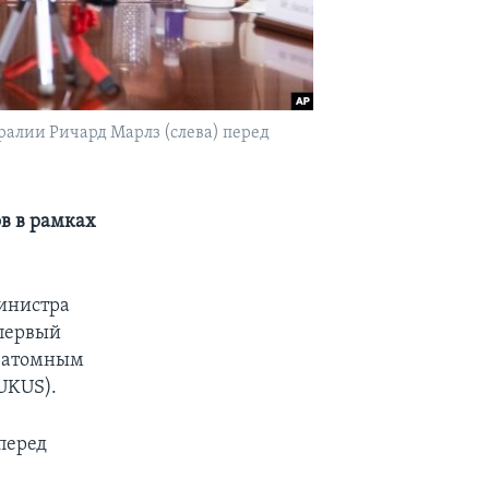
ралии Ричард Марлз (слева) перед
в в рамках
инистра
 первый
о атомным
UKUS).
перед