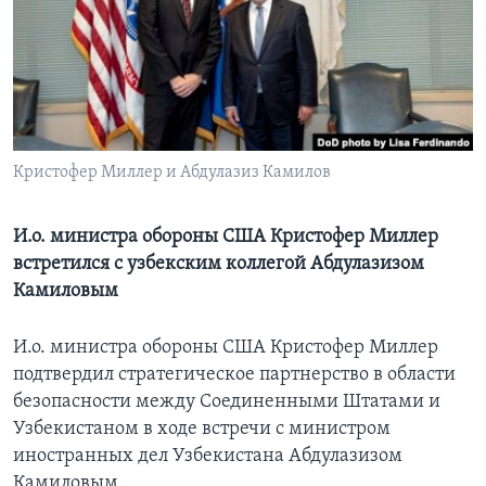
Learning English
СОЦИАЛЬНЫЕ СЕТИ
Кристофер Миллер и Абдулазиз Камилов
Языки
И.о. министра обороны США Кристофер Миллер
встретился с узбекским коллегой Абдулазизом
Камиловым
И.о. министра обороны США Кристофер Миллер
подтвердил стратегическое партнерство в области
безопасности между Соединенными Штатами и
Узбекистаном в ходе встречи с министром
иностранных дел Узбекистана Абдулазизом
Камиловым.