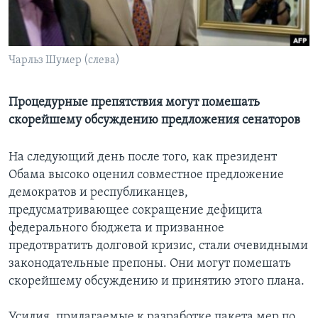
Learning English
Чарльз Шумер (слева)
СОЦИАЛЬНЫЕ СЕТИ
Процедурные препятствия могут помешать
скорейшему обсуждению предложения сенаторов
Языки
На следующий день после того, как президент
Обама высоко оценил совместное предложение
демократов и республиканцев,
предусматривающее сокращение дефицита
федерального бюджета и призванное
предотвратить долговой кризис, стали очевидными
законодательные препоны. Они могут помешать
скорейшему обсуждению и принятию этого плана.
Усилия, прилагаемые к разработке пакета мер по