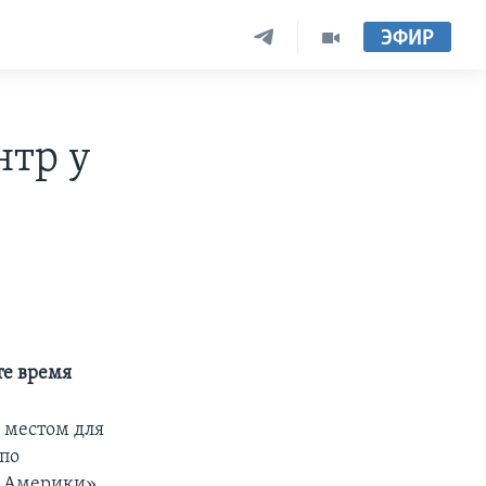
ЭФИР
нтр у
те время
 местом для
 по
а Америки».