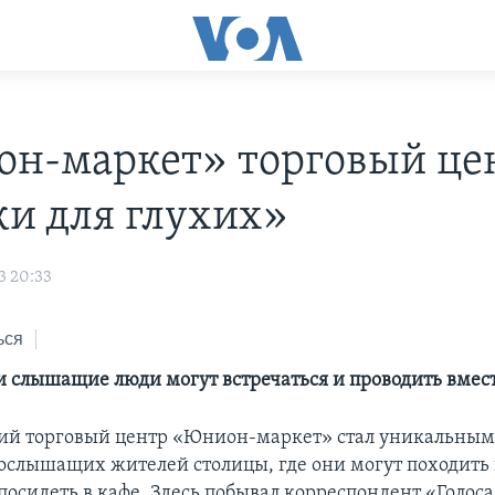
н-маркет» торговый це
и для глухих»
3 20:33
ься
 и слышащие люди могут встречаться и проводить вмес
й торговый центр «Юнион-маркет» стал уникальным
бослышащих жителей столицы, где они могут походить
посидеть в кафе. Здесь побывал корреспондент «Голос