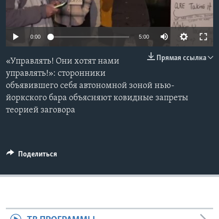
Learning English
0:00
5:00
СОЦИАЛЬНЫЕ СЕТИ
Прямая ссылка
«Управлять! Они хотят нами
управлять!»: сторонники
объявившего себя автономной зоной нью-
Языки
йоркского бара объясняют ковидные запреты
теорией заговора
Поделиться