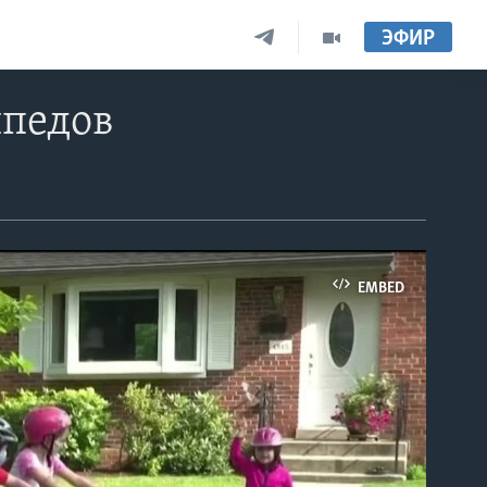
ЭФИР
ипедов
EMBED