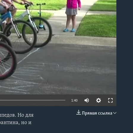
able
1:40
Прямая ссылка
педов. Но для
EMBED
рантина, но и