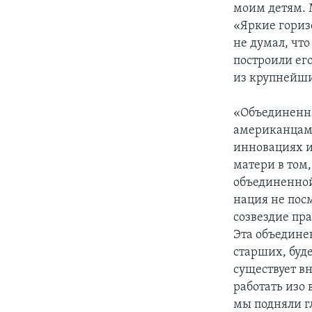
моим детям. 
«Яркие гориз
не думал, чт
построили ег
из крупнейши
«Объединенна
американцам 
инновациях и
матери в том,
объединенной
нация не пос
созвездие пра
Эта объедине
старших, буд
существует вн
работать изо 
мы подняли гл