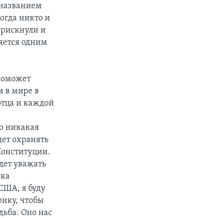
 названием
огда никто и
 рискнули и
яется одним
поможет
м в мире в
отца и каждой
о никакая
дет охранять
Конституции.
дет уважать
ика
США, я буду
рику, чтобы
дьба. Оно нас