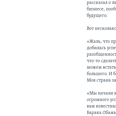
рассказал о 
бизнесе, поо
будущего.
Вот несколько
«Жаль, что пр
добилась усп
разобщенност
что-то сдела
можем встать 
большего. И 
Моя страна з
«Мы начали к
огромного ус
вам известны
Барака Обамы