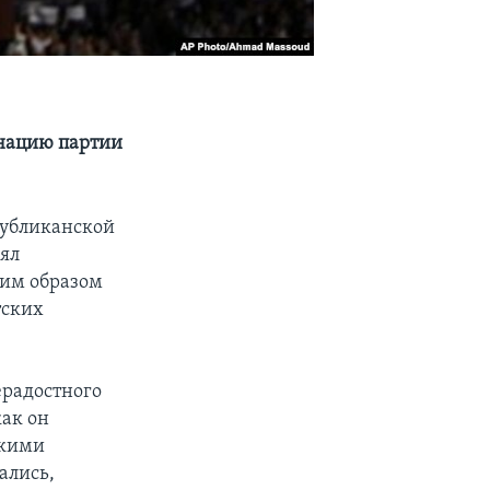
инацию партии
публиканской
нял
ким образом
тских
ерадостного
как он
акими
ались,