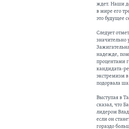
ждет. Наши де
в мире его т
это будущее с
Следует отме
значительно 
Зажигательна
надежде, пом
процентами г
кандидата-рес
экстремизм в
подорвала ша
Выступая в Т
сказал, что 
лидером Влад
если он стан
гораздо больш