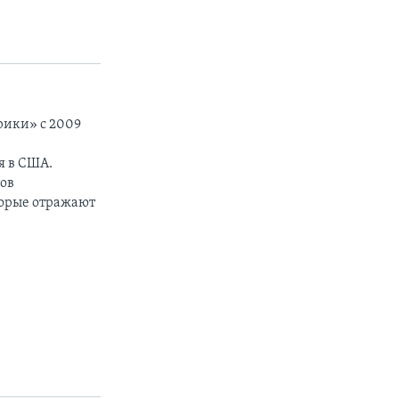
рики» с 2009
я в США.
тов
торые отражают