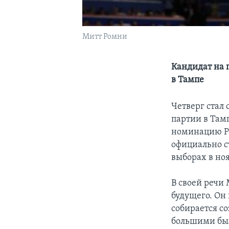
Митт Ромни
Кандидат на 
в Тампе
Четверг стал
партии в Тамп
номинацию Ре
официально с
выборах в но
В своей речи
будущего. Он
собирается с
большими был