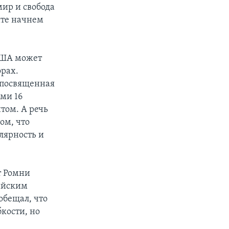
мир и свобода
йте начнем
 США может
орах.
, посвященная
ыми 16
том. А речь
ом, что
лярность и
т Ромни
ийским
бещал, что
кости, но