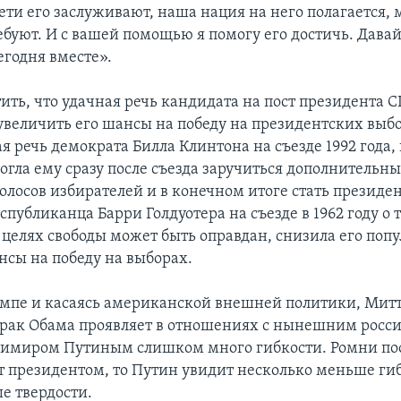
ти его заслуживают, наша нация на него полагается, 
ребуют. И с вашей помощью я помогу его достичь. Дава
егодня вместе».
тить, что удачная речь кандидата на пост президента
увеличить его шансы на победу на президентских выб
я речь демократа Билла Клинтона на съезде 1992 года
огла ему сразу после съезда заручиться дополнительн
олосов избирателей и в конечном итоге стать президен
публиканца Барри Голдуотера на съезде в 1962 году о т
 целях свободы может быть оправдан, снизила его попу
нсы на победу на выборах.
ампе и касаясь американской внешней политики, Мит
Барак Обама проявляет в отношениях с нынешним росс
имиром Путиным слишком много гибкости. Ромни поо
ет президентом, то Путин увидит несколько меньше гиб
е твердости.