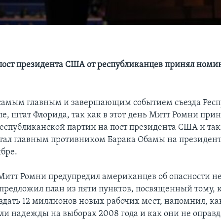
пост президента США от республиканцев принял ном
 самым главным и завершающим событием съезда Рес
е, штат Флорида, так как в этот день Митт Ромни при
спубликанской партии на пост президента США и та
тал главным противником Барака Обамы на президен
ябре.
 Митт Ромни предупредил американцев об опасности н
 предложил план из пяти пунктов, посвященный тому, 
оздать 12 миллионов новых рабочих мест, напомнил, к
и надежды на выборах 2008 года и как они не оправд