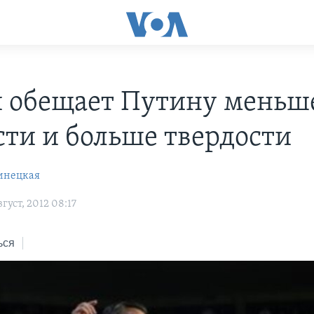
 обещает Путину меньш
сти и больше твердости
инецкая
густ, 2012 08:17
ься