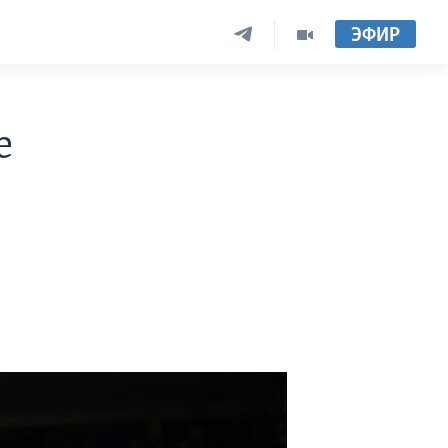
ЭФИР
е