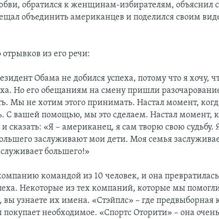
любви, обратился к женщинам-избирателям, объяснил с
бещал объединить американцев и поделился своим ви
 отрывков из его речи:
езидент Обама не добился успеха, потому что я хочу, 
еха. Но его обещаниям на смену пришли разочаровани
ь. Мы не хотим этого принимать. Настал момент, ко
ть. С вашей помощью, мы это сделаем. Настал момент, 
и сказать: «Я – американец, я сам творю свою судьбу.
большего заслуживают мои дети. Моя семья заслуживае
аслуживает большего!»
омпанию командой из 10 человек, и она превратилась
пеха. Некоторые из тех компаний, которые мы помогли
, вы узнаете их имена. «Стэйплс» – где предвыборная
 покупает необходимое. «Спортс Оторити» – она очень