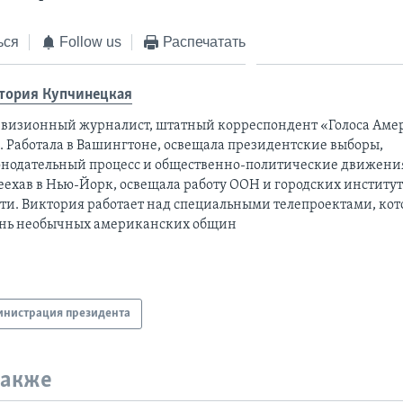
ься
Follow us
Распечатать
тория Купчинецкая
евизионный журналист, штатный корреспондент «Голоса Аме
а. Работала в Вашингтоне, освещала президентские выборы,
онодательный процесс и общественно-политические движени
еехав в Нью-Йорк, освещала работу ООН и городских институ
сти. Виктория работает над специальными телепроектами, ко
нь необычных американских общин
нистрация президента
также