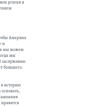
вои успехи в
дением
чтобы Америка
е и
гда мы можем
когда мы
 Я заслуживаю
т большего.
 в историю
 основать,
 кампания
 нравится