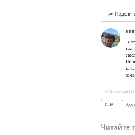
Поделит
Вик
Тел
год
зак
Пер
вла
жиз
This item is part of
США
Адми
Читайте 