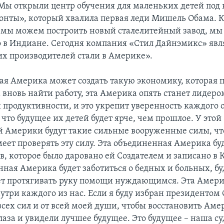
Мы открыли центр обучения для маленьких детей под
онты», который хвалила первая леди Мишель Обама. К
о мы можем построить новый сталелитейный завод, мы
о в Индиане. Сегодня компания «Стил Дайнэмикс» явл
х производителей стали в Америке».
я Америка может создать такую экономику, которая 
вновь найти работу, эта Америка опять станет лидеро
 продуктивности, и это укрепит уверенность каждого 
 что будущее их детей будет ярче, чем прошлое. У этой
 Америки будут такие сильные вооруженные силы, чт
меет проверять эту силу. Эта объединенная Америка бу
в, которое было даровано ей Создателем и записано в 
нная Америка будет заботиться о бедных и больных, бу
ет протягивать руку помощи нуждающимся. Эта Амер
утри каждого из нас. Если я буду избран президентом 
всех сил и от всей моей души, чтобы восстановить Аме
аза и увидели лучшее будущее. Это будущее – наша су