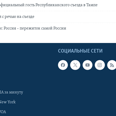
официальный гость Республиканского съезда в Тампе
 с речью на съезде
: Россия – пережиток самой России
Ы
СОЦИАЛЬНЫЕ СЕТИ
А за минуту
New York
VOA