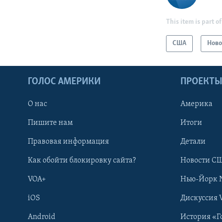
This item is part of
США
Ново
ГОЛОС АМЕРИКИ
ПРОЕКТ
О нас
Америка
Пишите нам
Итоги
Правовая информация
Детали
Как обойти блокировку сайта?
Новости СШ
VOA+
Нью-Йорк 
iOS
Дискуссия 
Android
История «Г