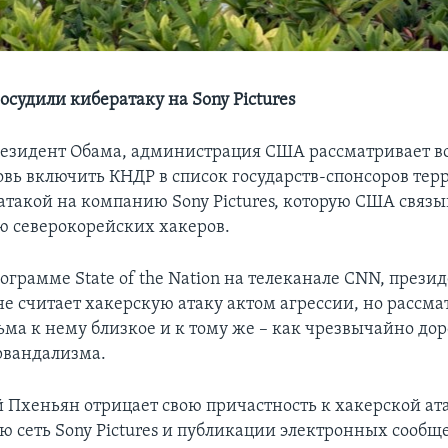
судили кибератаку на Sony Pictures
резидент Обама, администрация США рассматривает во
новь включить КНДР в список государств-спонсоров тер
ратакой на компанию Sony Pictures, которую США связы
ю северокорейских хакеров.
ограмме State of the Nation на телеканале CNN, прези
не считает хакерскую атаку актом агрессии, но рассма
сьма к нему близкое и к тому же – как чрезвычайно до
рвандализма.
Пхеньян отрицает свою причастность к хакерской ат
 сеть Sony Pictures и публикации электронных сообщ