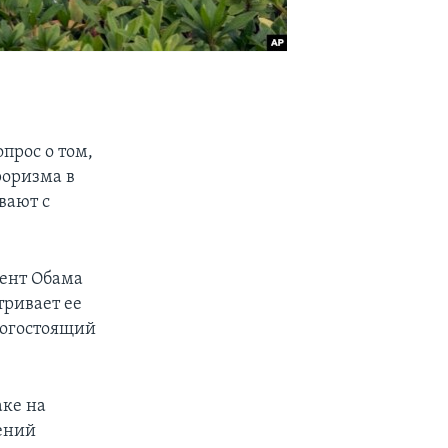
прос о том,
роризма в
вают с
дент Обама
тривает ее
рогостоящий
аке на
ений