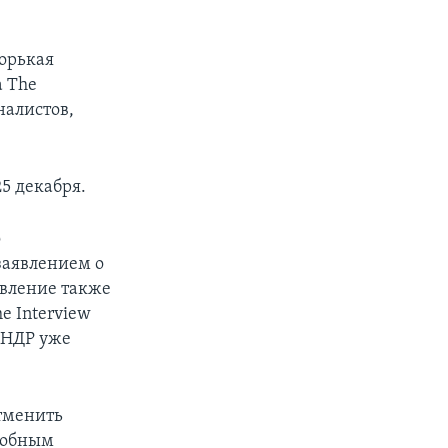
орькая
а The
налистов,
5 декабря.
о
заявлением о
авление также
e Interview
КНДР уже
тменить
одобным