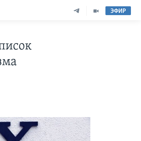
ЭФИР
писок
зма