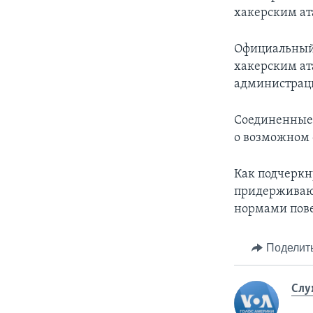
хакерским ат
Официальный 
хакерским ат
администраци
Соединенные 
о возможном 
Как подчеркн
придерживают
нормами пове
Поделит
Слу