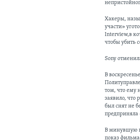
непристойног
Хакеры, назы
участи» угот
Interview,в к
чтобы убить 
Sony отменил
В воскресень
Политуправле
том, что ему 
заявило, что
был снят не 
предприняла 
В минувшую п
показ фильма