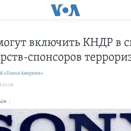
огут включить КНДР в с
арств-спонсоров террори
ей «Голоса Америки»
4 01:08
ься