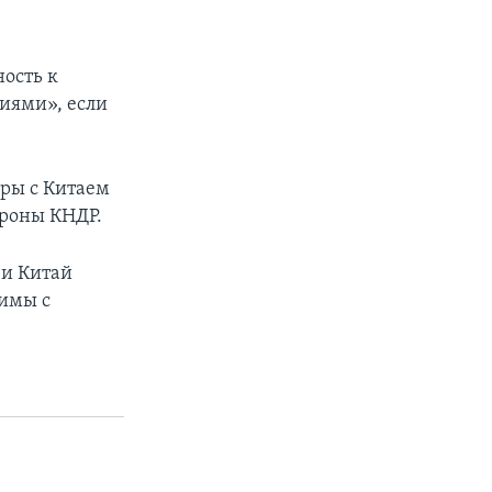
ость к
иями», если
ры с Китаем
ороны КНДР.
 и Китай
тимы с