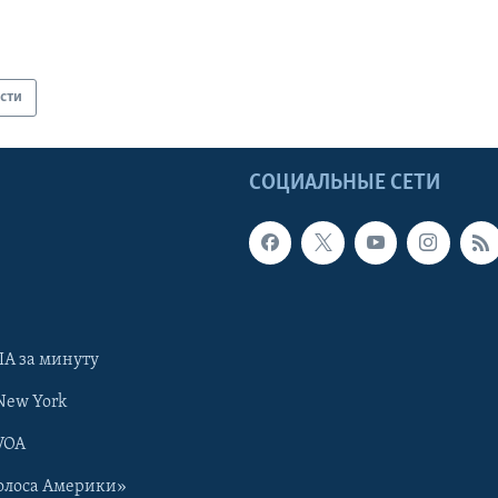
сти
Ы
СОЦИАЛЬНЫЕ СЕТИ
А за минуту
New York
VOA
олоса Америки»