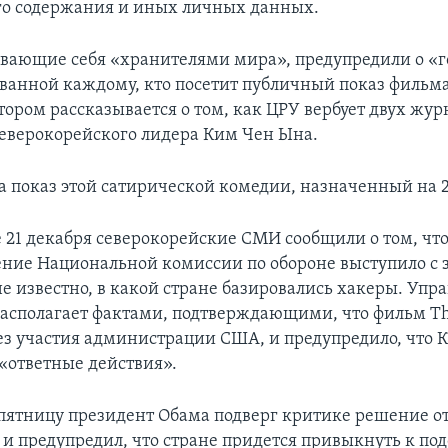
о содержания и иных личных данных.
вающие себя «хранителями мира», предупредили о «г
ованной каждому, кто посетит публичный показ фильм
отором рассказывается о том, как ЦРУ вербует двух жур
северокорейского лидера Ким Чен Ына.
а показ этой сатирической комедии, назначенный на 2
е 21 декабря северокорейские СМИ сообщили о том, чт
ние Национальной комиссии по обороне выступило с 
не известно, в какой стране базировались хакеры. Упр
 располагает фактами, подтверждающими, что фильм Th
без участия администрации США, и предупредило, что 
«ответные действия».
ятницу президент Обама подверг критике решение о
 и предупредил, что стране придется привыкнуть к п