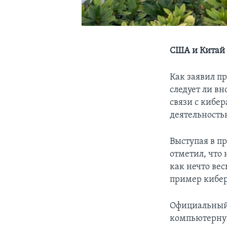
США и Китай о
Как заявил п
следует ли в
связи с кибе
деятельность
Выступая в пр
отметил, что 
как нечто ве
пример кибе
Официальный 
компьютерную