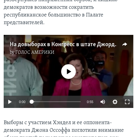
демократов возможности сократить
республиканское большинство в Палате
представителей.
На довыборах в Конгресс в штате Джорджия победили республиканцы
by
ГОЛОС АМЕРИКИ
No media source currently available
0:00
0:55
Выборы с участием Хэндел и ее оппонента-
демократа Джона Оссоффа поглотили внимание