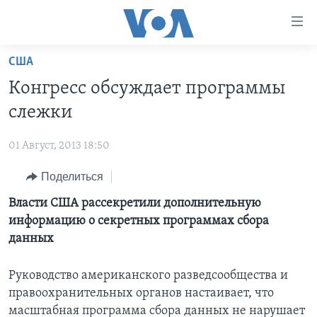
Линки
доступности
Перейти
США
на
ГЛАВНОЕ
Конгресс обсуждает программы
основной
ПРОГРАММЫ
контент
слежки
ПРОЕКТЫ
Перейти
АМЕРИКА
к
01 Август, 2013 18:50
ЭКСПЕРТИЗА
НОВОСТИ ЗА МИНУТУ
УЧИМ АНГЛИЙСКИЙ
основной
Поделиться
ИНТЕРВЬЮ
ИТОГИ
НАША АМЕРИКАНСКАЯ ИСТОРИЯ
навигации
Перейти
ФАКТЫ ПРОТИВ ФЕЙКОВ
Власти США рассекретили дополнительную
ПОЧЕМУ ЭТО ВАЖНО?
А КАК В АМЕРИКЕ?
в
информацию о секретных программах сбора
ЗА СВОБОДУ ПРЕССЫ
ДИСКУССИЯ VOA
АРТЕФАКТЫ
поиск
данных
УЧИМ АНГЛИЙСКИЙ
ДЕТАЛИ
АМЕРИКАНСКИЕ ГОРОДКИ
Руководство американского разведсообщества и
ВИДЕО
НЬЮ-ЙОРК NEW YORK
ТЕСТЫ
правоохранительных органов настаивает, что
ПОДПИСКА НА НОВОСТИ
АМЕРИКА. БОЛЬШОЕ ПУТЕШЕСТВИЕ
масштабная программа сбора данных не нарушает