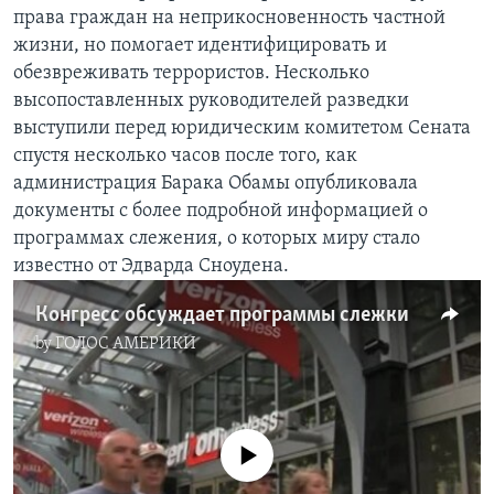
права граждан на неприкосновенность частной
Learning English
жизни, но помогает идентифицировать и
обезвреживать террористов. Несколько
СОЦИАЛЬНЫЕ СЕТИ
высопоставленных руководителей разведки
выступили перед юридическим комитетом Сената
спустя несколько часов после того, как
администрация Барака Обамы опубликовала
Языки
документы с более подробной информацией о
программах слежения, о которых миру стало
известно от Эдварда Сноудена.
Конгресс обсуждает программы слежки
by
ГОЛОС АМЕРИКИ
No media source currently available