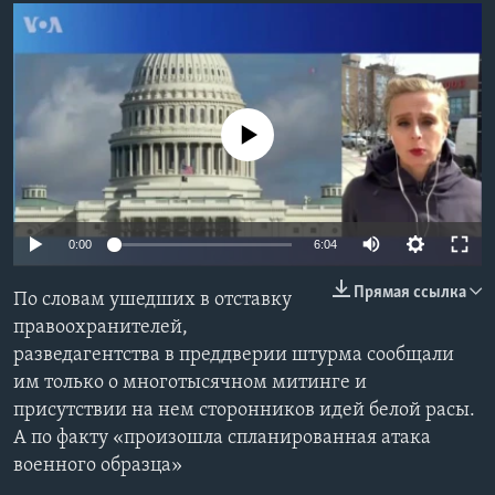
Learning English
СОЦИАЛЬНЫЕ СЕТИ
No media source currently available
Языки
0:00
6:04
Прямая ссылка
По словам ушедших в отставку
правоохранителей,
разведагентства в преддверии штурма сообщали
им только о многотысячном митинге и
присутствии на нем сторонников идей белой расы.
А по факту «произошла спланированная атака
военного образца»