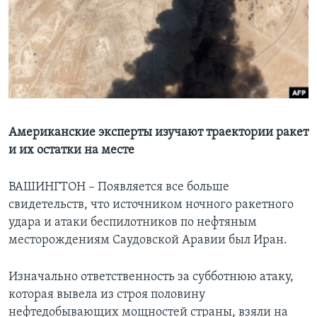
Learning English
СОЦИАЛЬНЫЕ СЕТИ
Языки
Американские эксперты изучают траектории ракет
и их остатки на месте
ВАШИНГТОН – Появляется все больше
свидетельств, что источником ночного ракетного
удара и атаки беспилотников по нефтяным
месторождениям Саудовской Аравии был Иран.
Изначально ответственность за субботнюю атаку,
которая вывела из строя половину
нефтедобывающих мощностей страны, взяли на