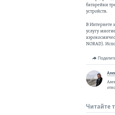
батарейки тр
устройств.
В Интернете 
услугу многи
аэрокосмичес
NORAD). Исп
Поделит
Але
Але
отн
Читайте 