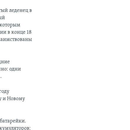
тый леденец в
ый
 которым
ии в конце 18
заимствованы
дние
но: одни
.
году
у и Новому
 батарейки.
кумуляторов: