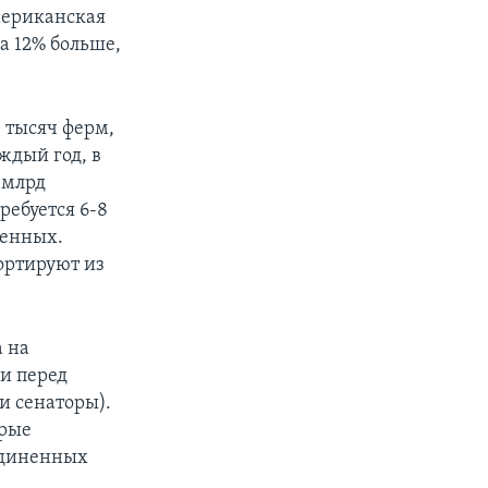
американская
а 12% больше,
 тысяч ферм,
ждый год, в
 млрд
ребуется 6-8
женных.
ортируют из
а на
и перед
и сенаторы).
орые
единенных