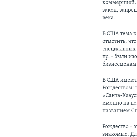
коммерцией. 
закон, запре
века.
В США тема к
отметить, чт
специальных 
пр. - были и
бизнесменам
В США имеютс
Рождеством: 
«Санта-Клаус»
именно на по
названием Сн
Рождество – 
знакомые. Дл