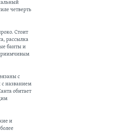
циальный
силе четверть
роко. Стоит
са, рассылка
ые банты и
дприимчивым
вязаны с
 с названием
Санта обитает
щим
кие и
иболее