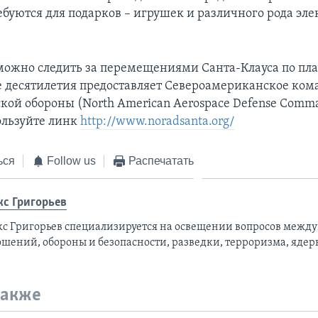
ебуются для подарков – игрушек и различного рода эл
можно следить за перемещениями Санта-Клауса по план
е десятилетия предоставляет Североамериканское ко
кой обороны (North American Aerospace Defense Comm
ользуйте линк
http://www.noradsanta.org/
ься
Follow us
Распечатать
кс Григорьев
кс Григорьев специализируется на освещении вопросов межд
ошений, обороны и безопасности, разведки, терроризма, ядер
также