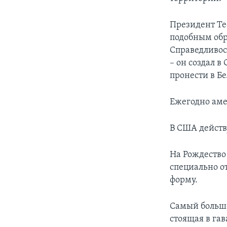
Президент Те
подобным обр
Справедливост
– он создал 
пронести в Бе
Ежегодно аме
В США действ
На Рождество 
специально 
форму.
Самый большо
стоящая в га