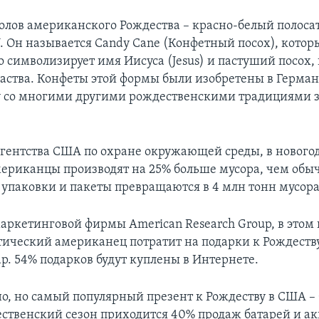
олов американского Рождества – красно-белый полоса
J. Он называется Candy Cane (Конфетный посох), котор
 символизирует имя Иисуса (Jesus) и пастуший посох,
паства. Конфеты этой формы были изобретены в Герман
у со многими другими рождественскими традициями 
гентства США по охране окружающей среды, в нового
ериканцы производят на 25% больше мусора, чем обыч
упаковки и пакеты превращаются в 4 млн тонн мусора
аркетинговой фирмы American Research Group, в этом 
тический американец потратит на подарки к Рождеств
ар. 54% подарков будут куплены в Интернете.
о, но самый популярный презент к Рождеству в США –
ственский сезон приходится 40% продаж батарей и ак