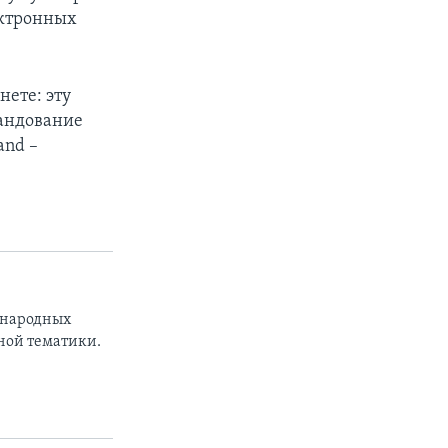
ектронных
ете: эту
мандование
and –
ународных
ной тематики.