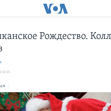
канское Рождество. Кол
в
в
 16:55
ься