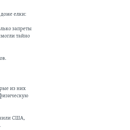
 доме елки:
олько запреты
смогли тайно
ов.
орые из них
 физическую
учили США,
.