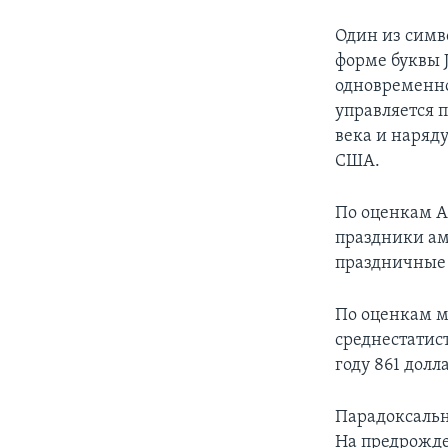
Один из симв
форме буквы 
одновременно
управляется 
века и наряд
США.
По оценкам А
праздники ам
праздничные 
По оценкам м
среднестатис
году 861 долл
Парадоксальн
На предрожде