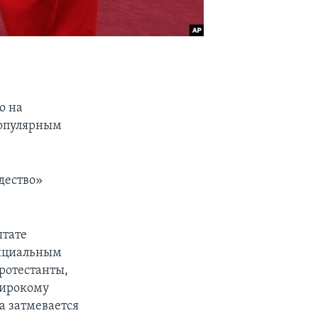
о на
популярным
дество»
штате
официальным
ротестанты,
широкому
а затмевается