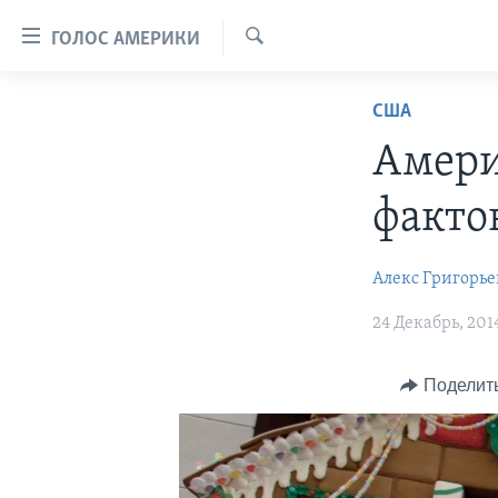
Линки
ГОЛОС АМЕРИКИ
доступности
Поиск
Перейти
ГЛАВНОЕ
США
на
ПРОГРАММЫ
основной
Амери
контент
ПРОЕКТЫ
АМЕРИКА
Перейти
факто
ЭКСПЕРТИЗА
НОВОСТИ ЗА МИНУТУ
УЧИМ АНГЛИЙСКИЙ
к
основной
ИНТЕРВЬЮ
ИТОГИ
НАША АМЕРИКАНСКАЯ ИСТОРИЯ
Алекс Григорье
навигации
ФАКТЫ ПРОТИВ ФЕЙКОВ
ПОЧЕМУ ЭТО ВАЖНО?
А КАК В АМЕРИКЕ?
Перейти
24 Декабрь, 2014
в
ЗА СВОБОДУ ПРЕССЫ
ДИСКУССИЯ VOA
АРТЕФАКТЫ
поиск
УЧИМ АНГЛИЙСКИЙ
ДЕТАЛИ
АМЕРИКАНСКИЕ ГОРОДКИ
Поделит
ВИДЕО
НЬЮ-ЙОРК NEW YORK
ТЕСТЫ
ПОДПИСКА НА НОВОСТИ
АМЕРИКА. БОЛЬШОЕ
ПУТЕШЕСТВИЕ