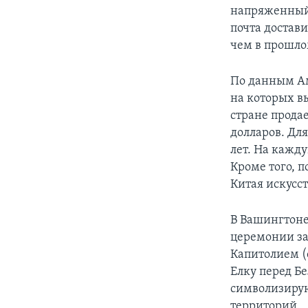
напряженный в
почта достав
чем в прошло
По данным Ам
на которых в
стране прода
долларов. Для
лет. На кажд
Кроме того, 
Китая искусст
В Вашингтоне
церемонии за
Капитолием (
Елку перед Б
символизирую
территорий.