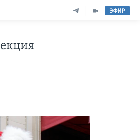
ЭФИР
лекция