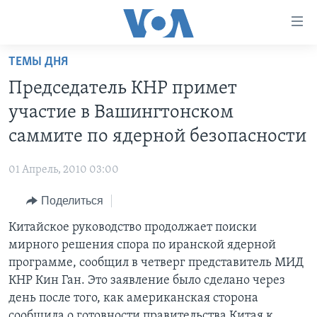
Линки
доступности
Перейти
ТЕМЫ ДНЯ
на
ГЛАВНОЕ
Председатель КНР примет
основной
ПРОГРАММЫ
контент
участие в Вашингтонском
ПРОЕКТЫ
Перейти
АМЕРИКА
саммите по ядерной безопасности
к
ЭКСПЕРТИЗА
НОВОСТИ ЗА МИНУТУ
УЧИМ АНГЛИЙСКИЙ
основной
01 Апрель, 2010 03:00
ИНТЕРВЬЮ
ИТОГИ
НАША АМЕРИКАНСКАЯ ИСТОРИЯ
навигации
Перейти
Поделиться
ФАКТЫ ПРОТИВ ФЕЙКОВ
ПОЧЕМУ ЭТО ВАЖНО?
А КАК В АМЕРИКЕ?
в
Китайское руководство продолжает поиски
ЗА СВОБОДУ ПРЕССЫ
ДИСКУССИЯ VOA
АРТЕФАКТЫ
поиск
мирного решения спора по иранской ядерной
УЧИМ АНГЛИЙСКИЙ
ДЕТАЛИ
АМЕРИКАНСКИЕ ГОРОДКИ
программе, сообщил в четверг представитель МИД
ВИДЕО
КНР Кин Ган. Это заявление было сделано через
НЬЮ-ЙОРК NEW YORK
ТЕСТЫ
день после того, как американская сторона
ПОДПИСКА НА НОВОСТИ
АМЕРИКА. БОЛЬШОЕ ПУТЕШЕСТВИЕ
сообщила о готовности правительства Китая к