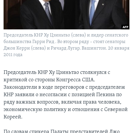
Learning English
СОЦИАЛЬНЫЕ СЕТИ
Председатель КНР Ху Цзиньтао (слева) и лидер сенатского
большинства Гарри Рид . Во втором ряду – стоят сенаторы
Джон Керри (слева) и Ричард Лугар. Вашингтон. 20 января
Языки
2011 года
Председатель КНР Ху Цзиньтао столкнулся с
критикой со стороны Конгресса США.
Законодатели в ходе переговоров с председателем
КНР заявили о несогласии с позицией Пекина по
ряду важных вопросов, включая права человека,
экономическую политику и отношения с Северной
Кореей.
По словам спикера Палаты представителей Джо