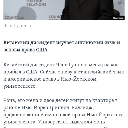
Learning English
СОЦИАЛЬНЫЕ СЕТИ
Чэнь Гуанчэн
Китайский диссидент изучает английский язык и
основы права США
Языки
Китайский диссидент Чэнь Гуанчэн месяц назад
прибыл в США. Сейчас он изучает английский язык
и американское право в Нью-Йоркском
университете.
Чэнь, его жена и двое детей живут на квартире в
районе Нью-Йорка Гринвич-Виллидж,
предоставленной им школой права Нью-Йоркского
университета. Университет выделили Чэнь