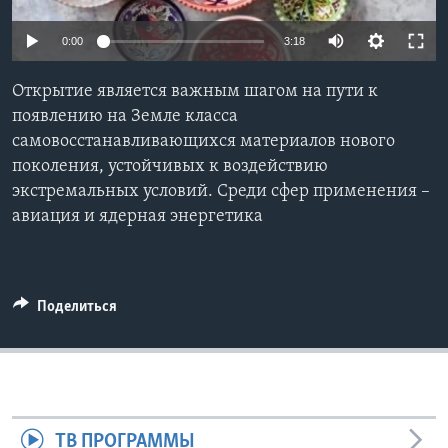
Learning English
0:00
3:18
СОЦИАЛЬНЫЕ СЕТИ
Открытие является важным шагом на пути к
появлению на Земле класса
самовосстанавливающихся материалов нового
поколения, устойчивых к воздействию
Языки
экстремальных условий. Среди сфер применения –
авиация и ядерная энергетика
Поделиться
ТВ ПРОГРАММЫ