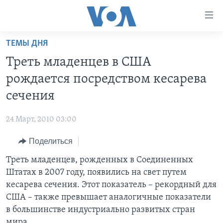
Линки
доступности
Перейти
ТЕМЫ ДНЯ
на
ГЛАВНОЕ
Треть младенцев в США
основной
ПРОГРАММЫ
контент
рождается посредством кесарева
ПРОЕКТЫ
Перейти
АМЕРИКА
сечения
к
ЭКСПЕРТИЗА
НОВОСТИ ЗА МИНУТУ
УЧИМ АНГЛИЙСКИЙ
основной
24 Март, 2010 03:00
ИНТЕРВЬЮ
ИТОГИ
НАША АМЕРИКАНСКАЯ ИСТОРИЯ
навигации
Перейти
Поделиться
ФАКТЫ ПРОТИВ ФЕЙКОВ
ПОЧЕМУ ЭТО ВАЖНО?
А КАК В АМЕРИКЕ?
в
Треть младенцев, рожденных в Соединенных
ЗА СВОБОДУ ПРЕССЫ
ДИСКУССИЯ VOA
АРТЕФАКТЫ
поиск
Штатах в 2007 году, появились на свет путем
УЧИМ АНГЛИЙСКИЙ
ДЕТАЛИ
АМЕРИКАНСКИЕ ГОРОДКИ
кесарева сечения. Этот показатель – рекордный для
ВИДЕО
США – также превышает аналогичные показатели
НЬЮ-ЙОРК NEW YORK
ТЕСТЫ
в большинстве индустриально развитых стран
ПОДПИСКА НА НОВОСТИ
АМЕРИКА. БОЛЬШОЕ ПУТЕШЕСТВИЕ
мира.