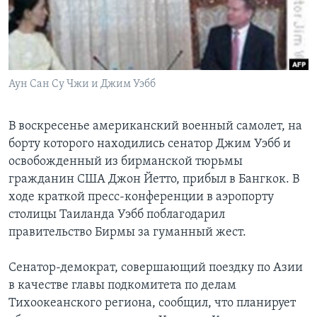
Learning English
СОЦИАЛЬНЫЕ СЕТИ
Аун Сан Су Чжи и Джим Уэбб
В воскресенье американский военный самолет, на
Языки
борту которого находились сенатор Джим Уэбб и
освобожденный из бирманской тюрьмы
гражданин США Джон Йетто, прибыл в Бангкок. В
ходе краткой пресс-конференции в аэропорту
столицы Таиланда Уэбб поблагодарил
правительство Бирмы за гуманный жест.
Сенатор-демократ, совершающий поездку по Азии
в качестве главы подкомитета по делам
Тихоокеанского региона, сообщил, что планирует