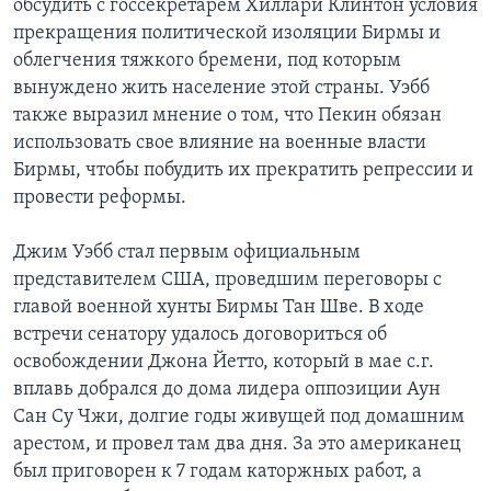
обсудить с госсекретарем Хиллари Клинтон условия
прекращения политической изоляции Бирмы и
облегчения тяжкого бремени, под которым
вынуждено жить население этой страны. Уэбб
также выразил мнение о том, что Пекин обязан
использовать свое влияние на военные власти
Бирмы, чтобы побудить их прекратить репрессии и
провести реформы.
Джим Уэбб стал первым официальным
представителем США, проведшим переговоры с
главой военной хунты Бирмы Тан Шве. В ходе
встречи сенатору удалось договориться об
освобождении Джона Йетто, который в мае с.г.
вплавь добрался до дома лидера оппозиции Аун
Сан Су Чжи, долгие годы живущей под домашним
арестом, и провел там два дня. За это американец
был приговорен к 7 годам каторжных работ, а